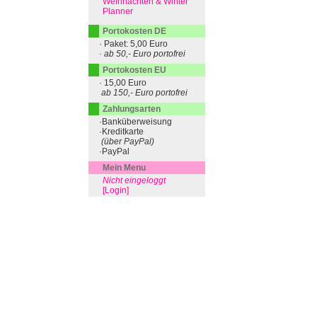
Weihnachten & Winter
Planner
Portokosten DE
· Paket: 5,00 Euro
· ab 50,- Euro portofrei
Portokosten EU
· 15,00 Euro
ab 150,- Euro portofrei
Zahlungsarten
·Banküberweisung
·Kreditkarte
(über PayPal)
·PayPal
Mein Menu
Nicht eingeloggt
[Login]