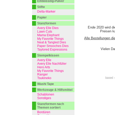
Embossing-Pulver
Stifte
Delta-Marker
Papier
Stanzformen
Ende 2020 wird di
Avery Elle Dies
Preisen ka
Lawn Cuts
Mama Elephant
Alle Bestellungen di
My Favorite Things
Neat & Tangled Dies
Paper Smooches Dies
Vielen Da
Taylored Expressions
Stempelkissen
Avery Elle
Avery Elle Nachfüller
Hero Arts
My Favorite Things
Ranger
Tsukineko
based 
Washi Tape
Werkzeuge & Hilfsmittel
Schablonen
Sonstiges
Stanzformen nach
Themen sortiert
Bordüren