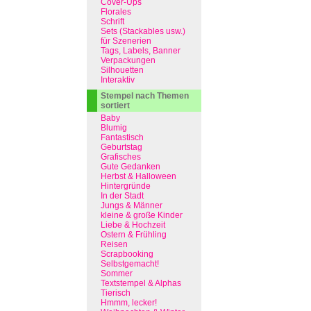
Cover-Ups
Florales
Schrift
Sets (Stackables usw.)
für Szenerien
Tags, Labels, Banner
Verpackungen
Silhouetten
Interaktiv
Stempel nach Themen
sortiert
Baby
Blumig
Fantastisch
Geburtstag
Grafisches
Gute Gedanken
Herbst & Halloween
Hintergründe
In der Stadt
Jungs & Männer
kleine & große Kinder
Liebe & Hochzeit
Ostern & Frühling
Reisen
Scrapbooking
Selbstgemacht!
Sommer
Textstempel & Alphas
Tierisch
Hmmm, lecker!