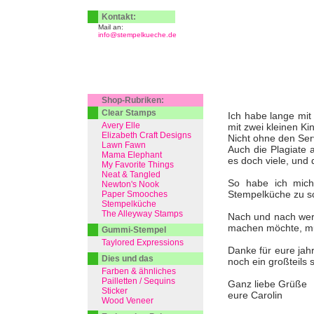
Kontakt:
Mail an:
info@stempelkueche.de
Shop-Rubriken:
Clear Stamps
Ich habe lange mit 
Avery Elle
mit zwei kleinen Ki
Elizabeth Craft Designs
Nicht ohne den Serv
Lawn Fawn
Auch die Plagiate 
Mama Elephant
es doch viele, und 
My Favorite Things
Neat & Tangled
So habe ich mich
Newton's Nook
Stempelküche zu s
Paper Smooches
Stempelküche
The Alleyway Stamps
Nach und nach werd
machen möchte, muss
Gummi-Stempel
Taylored Expressions
Danke für eure jah
Dies und das
noch ein großteils 
Farben & ähnliches
Pailletten / Sequins
Ganz liebe Grüße
Sticker
eure Carolin
Wood Veneer