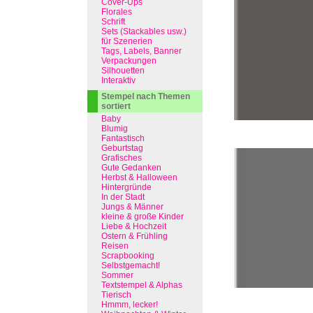
Cover-Ups
Florales
Schrift
Sets (Stackables usw.)
für Szenerien
Tags, Labels, Banner
Verpackungen
Silhouetten
Interaktiv
Stempel nach Themen
sortiert
Baby
Blumig
Fantastisch
Geburtstag
Grafisches
Gute Gedanken
Herbst & Halloween
Hintergründe
In der Stadt
Jungs & Männer
kleine & große Kinder
Liebe & Hochzeit
Ostern & Frühling
Reisen
Scrapbooking
Selbstgemacht!
Sommer
Textstempel & Alphas
Tierisch
Hmmm, lecker!