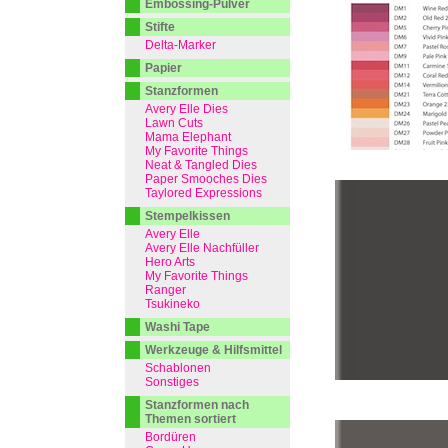
Embossing-Pulver
Stifte
Delta-Marker
Papier
Stanzformen
Avery Elle Dies
Lawn Cuts
Mama Elephant
My Favorite Things
Neat & Tangled Dies
Paper Smooches Dies
Taylored Expressions
Stempelkissen
Avery Elle
Avery Elle Nachfüller
Hero Arts
My Favorite Things
Ranger
Tsukineko
Washi Tape
Werkzeuge & Hilfsmittel
Schablonen
Sonstiges
Stanzformen nach
Themen sortiert
Bordüren