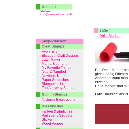
Kontakt:
Mail an:
info@stempelkueche.de
Stifte
Delta-Marker
Shop-Rubriken:
Clear Stamps
Avery Elle
Elizabeth Craft Designs
Lawn Fawn
Mama Elephant
My Favorite Things
Die Delta-Marker sin
Neat & Tangled
gleichmäßig Flächen 
Newton's Nook
Außerdem kann man mi
Paper Smooches
erzielen.
Stempelküche
Delta-Marker sind mit
The Alleyway Stamps
Farb-Übersicht als P
Gummi-Stempel
Taylored Expressions
Dies und das
Farben & ähnliches
Pailletten / Sequins
Sticker
Wood Veneer