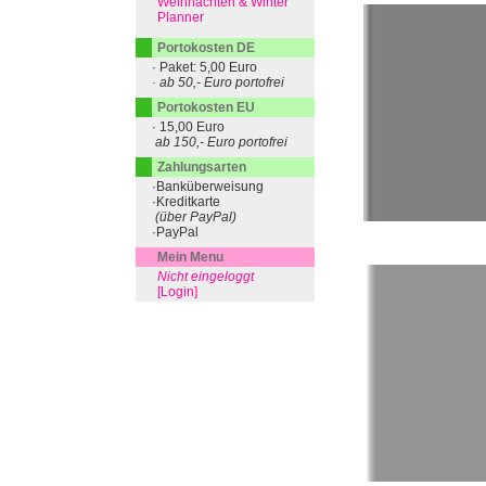
Weihnachten & Winter
Planner
Portokosten DE
· Paket: 5,00 Euro
· ab 50,- Euro portofrei
Portokosten EU
· 15,00 Euro
ab 150,- Euro portofrei
Zahlungsarten
·Banküberweisung
·Kreditkarte
(über PayPal)
·PayPal
Mein Menu
Nicht eingeloggt
[Login]