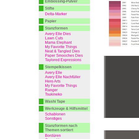
Embossing-Pulver
Stifte
Delta-Marker
Papier
Stanzformen
Avery Elle Dies
Lawn Cuts
Mama Elephant
My Favorite Things
Neat & Tangled Dies
Paper Smooches Dies
Taylored Expressions
Stempelkissen
Avery Elle
Avery Elle Nachfüller
Hero Arts
My Favorite Things
Ranger
Tsukineko
Washi Tape
Werkzeuge & Hilfsmittel
Schablonen
Sonstiges
Stanzformen nach
Themen sortiert
Bordüren