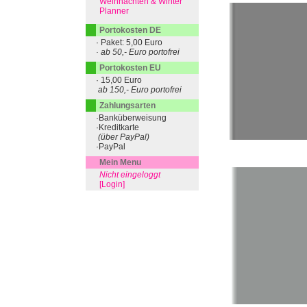
Weihnachten & Winter
Planner
Portokosten DE
· Paket: 5,00 Euro
· ab 50,- Euro portofrei
Portokosten EU
· 15,00 Euro
ab 150,- Euro portofrei
Zahlungsarten
·Banküberweisung
·Kreditkarte
(über PayPal)
·PayPal
Mein Menu
Nicht eingeloggt
[Login]