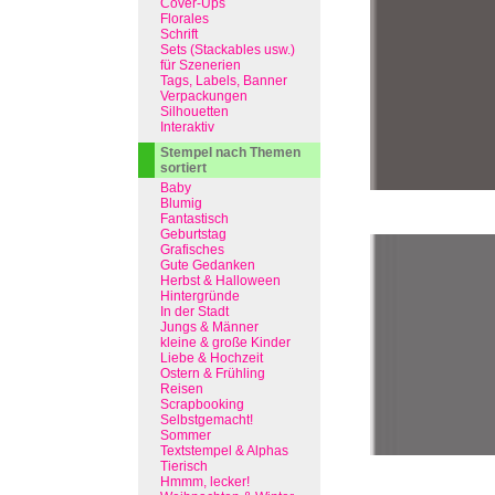
Cover-Ups
Florales
Schrift
Sets (Stackables usw.)
für Szenerien
Tags, Labels, Banner
Verpackungen
Silhouetten
Interaktiv
Stempel nach Themen
sortiert
Baby
Blumig
Fantastisch
Geburtstag
Grafisches
Gute Gedanken
Herbst & Halloween
Hintergründe
In der Stadt
Jungs & Männer
kleine & große Kinder
Liebe & Hochzeit
Ostern & Frühling
Reisen
Scrapbooking
Selbstgemacht!
Sommer
Textstempel & Alphas
Tierisch
Hmmm, lecker!