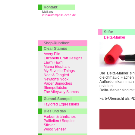
Kontakt:
Mail an:
info@stempelkueche.de
Stifte
Delta-Marker
Shop-Rubriken:
Clear Stamps
Avery Elle
Elizabeth Craft Designs
Lawn Fawn
Mama Elephant
My Favorite Things
Die Delta-Marker sin
Neat & Tangled
gleichmäßig Flächen 
Newton's Nook
Außerdem kann man mi
Paper Smooches
erzielen.
Stempelküche
Delta-Marker sind mit
The Alleyway Stamps
Farb-Übersicht als P
Gummi-Stempel
Taylored Expressions
Dies und das
Farben & ähnliches
Pailletten / Sequins
Sticker
Wood Veneer