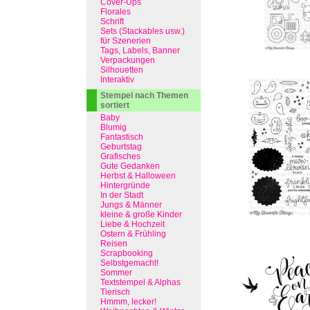
Cover-Ups
Florales
Schrift
Sets (Stackables usw.)
für Szenerien
Tags, Labels, Banner
Verpackungen
Silhouetten
Interaktiv
Stempel nach Themen
sortiert
Baby
Blumig
Fantastisch
Geburtstag
Grafisches
Gute Gedanken
Herbst & Halloween
Hintergründe
In der Stadt
Jungs & Männer
kleine & große Kinder
Liebe & Hochzeit
Ostern & Frühling
Reisen
Scrapbooking
Selbstgemacht!
Sommer
Textstempel & Alphas
Tierisch
Hmmm, lecker!