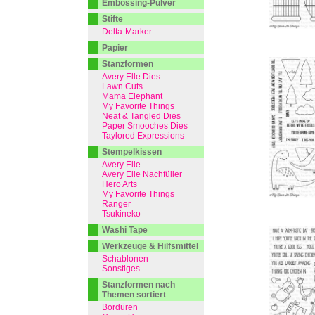
Embossing-Pulver
Stifte
Delta-Marker
Papier
Stanzformen
Avery Elle Dies
Lawn Cuts
Mama Elephant
My Favorite Things
Neat & Tangled Dies
Paper Smooches Dies
Taylored Expressions
Stempelkissen
Avery Elle
Avery Elle Nachfüller
Hero Arts
My Favorite Things
Ranger
Tsukineko
Washi Tape
Werkzeuge & Hilfsmittel
Schablonen
Sonstiges
Stanzformen nach
Themen sortiert
Bordüren