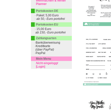
Weihnachten & Winter
Planner
Portokosten DE
· Paket: 5,00 Euro
· ab 50,- Euro portofrei
Portokosten EU
· 15,00 Euro
ab 150,- Euro portofrei
Zahlungsarten
·Banküberweisung
·Kreditkarte
(über PayPal)
·PayPal
Mein Menu
Nicht eingeloggt
[Login]