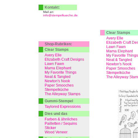
Kontakt:
Mail an:
info@stempelkueche.de
Clear Stamps
Avery Elle
Elizabeth Craft De
Shop-Rubriken:
Lawn Fawn
Clear Stamps
Mama Elephant
Avery Elle
My Favorite Things
Elizabeth Craft Designs
Neat & Tangled
Lawn Fawn
Newton's Nook
Mama Elephant
Paper Smooches
My Favorite Things
Stempelküche
Neat & Tangled
The Alleyway Sta
Newton's Nook
Paper Smooches
Stempelküche
The Alleyway Stamps
Gummi-Stempel
Taylored Expressions
Dies und das
Farben & ähnliches
Pailletten / Sequins
Sticker
Wood Veneer