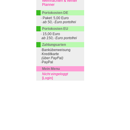
Weihnachten & Winter
Planner
Portokosten DE
· Paket: 5,00 Euro
· ab 50,- Euro portofrei
Portokosten EU
· 15,00 Euro
ab 150,- Euro portofrei
Zahlungsarten
·Banküberweisung
·Kreditkarte
(über PayPal)
·PayPal
Mein Menu
Nicht eingeloggt
[Login]