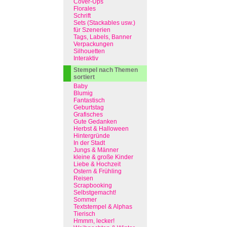
Cover-Ups
Florales
Schrift
Sets (Stackables usw.)
für Szenerien
Tags, Labels, Banner
Verpackungen
Silhouetten
Interaktiv
Stempel nach Themen
sortiert
Baby
Blumig
Fantastisch
Geburtstag
Grafisches
Gute Gedanken
Herbst & Halloween
Hintergründe
In der Stadt
Jungs & Männer
kleine & große Kinder
Liebe & Hochzeit
Ostern & Frühling
Reisen
Scrapbooking
Selbstgemacht!
Sommer
Textstempel & Alphas
Tierisch
Hmmm, lecker!