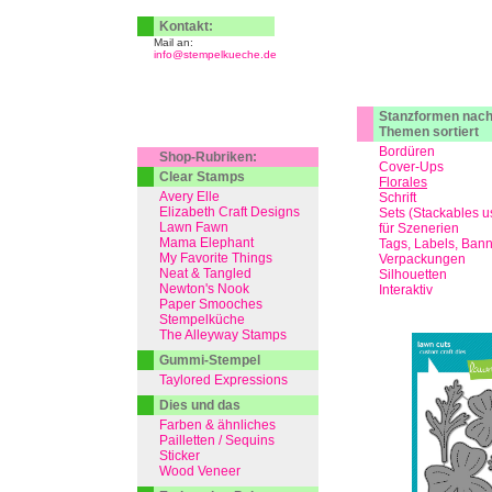
Kontakt:
Mail an:
info@stempelkueche.de
Stanzformen nac
Themen sortiert
Bordüren
Shop-Rubriken:
Cover-Ups
Clear Stamps
Florales
Avery Elle
Schrift
Elizabeth Craft Designs
Sets (Stackables u
Lawn Fawn
für Szenerien
Mama Elephant
Tags, Labels, Ban
My Favorite Things
Verpackungen
Neat & Tangled
Silhouetten
Newton's Nook
Interaktiv
Paper Smooches
Stempelküche
The Alleyway Stamps
Gummi-Stempel
Taylored Expressions
Dies und das
Farben & ähnliches
Pailletten / Sequins
Sticker
Wood Veneer