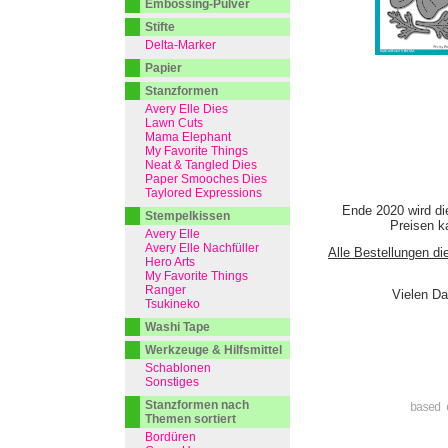
Embossing-Pulver
Stifte
Delta-Marker
Papier
Stanzformen
Avery Elle Dies
Lawn Cuts
Mama Elephant
My Favorite Things
Neat & Tangled Dies
Paper Smooches Dies
Taylored Expressions
Ende 2020 wird di
Stempelkissen
Preisen ka
Avery Elle
Avery Elle Nachfüller
Alle Bestellungen di
Hero Arts
My Favorite Things
Ranger
Vielen Da
Tsukineko
Washi Tape
Werkzeuge & Hilfsmittel
Schablonen
Sonstiges
Stanzformen nach
based 
Themen sortiert
Bordüren