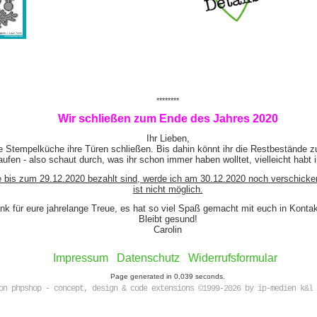
********
Wir schließen zum Ende des Jahres 2020
Ihr Lieben,
e Stempelküche ihre Türen schließen. Bis dahin könnt ihr die Restbestände z
ufen - also schaut durch, was ihr schon immer haben wolltet, vielleicht habt 
e bis zum 29.12.2020 bezahlt sind, werde ich am 30.12.2020 noch verschicke
ist nicht möglich.
nk für eure jahrelange Treue, es hat so viel Spaß gemacht mit euch in Kont
Bleibt gesund!
Carolin
Impressum
Datenschutz
Widerrufsformular
Page generated in 0,039 seconds.
on phpshop - concept, design & code extensions ©1999-2026 by ip-medien k&l 