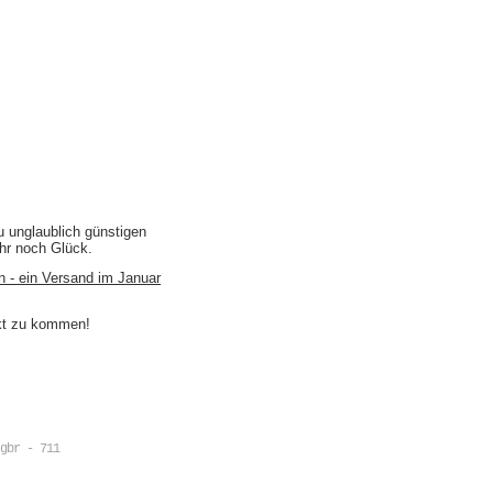
u unglaublich günstigen
ihr noch Glück.
n - ein Versand im Januar
akt zu kommen!
gbr - 711