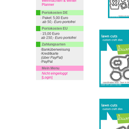
Weihnachten & Winter
Planner
Portokosten DE
· Paket: 5,00 Euro
· ab 50,- Euro portofrei
Portokosten EU
· 15,00 Euro
ab 150,- Euro portofrei
Zahlungsarten
·Banküberweisung
·Kreditkarte
(über PayPal)
·PayPal
Mein Menu
Nicht eingeloggt
[Login]