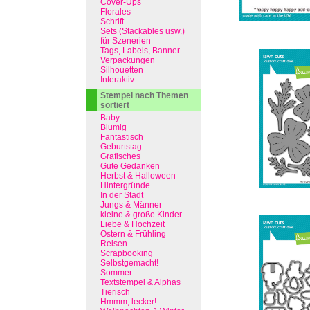
Cover-Ups
Florales
Schrift
Sets (Stackables usw.)
für Szenerien
Tags, Labels, Banner
Verpackungen
Silhouetten
Interaktiv
Stempel nach Themen
sortiert
Baby
Blumig
Fantastisch
Geburtstag
Grafisches
Gute Gedanken
Herbst & Halloween
Hintergründe
In der Stadt
Jungs & Männer
kleine & große Kinder
Liebe & Hochzeit
Ostern & Frühling
Reisen
Scrapbooking
Selbstgemacht!
Sommer
Textstempel & Alphas
Tierisch
Hmmm, lecker!