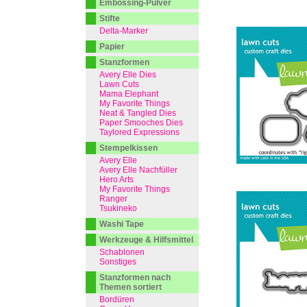
Embossing-Pulver
Stifte
Delta-Marker
Papier
Stanzformen
Avery Elle Dies
Lawn Cuts
Mama Elephant
My Favorite Things
Neat & Tangled Dies
Paper Smooches Dies
Taylored Expressions
Stempelkissen
Avery Elle
Avery Elle Nachfüller
Hero Arts
My Favorite Things
Ranger
Tsukineko
Washi Tape
Werkzeuge & Hilfsmittel
Schablonen
Sonstiges
Stanzformen nach
Themen sortiert
Bordüren