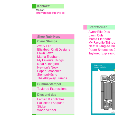
Kontakt:
Mail an:
info@stempelkueche.de
Stanzformen
Avery Elle Dies
Lawn Cuts
Shop-Rubriken:
Mama Elephant
Clear Stamps
My Favorite Things
Avery Elle
Neat & Tangled Di
Elizabeth Craft Designs
Paper Smooches D
Lawn Fawn
Taylored Expressi
Mama Elephant
My Favorite Things
Neat & Tangled
Newton's Nook
Paper Smooches
Stempelküche
The Alleyway Stamps
Gummi-Stempel
Taylored Expressions
Dies und das
Farben & ähnliches
Pailletten / Sequins
Sticker
Wood Veneer