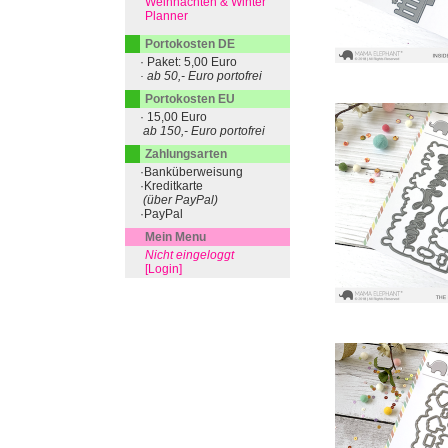
Weihnachten & Winter
Planner
Portokosten DE
· Paket: 5,00 Euro
· ab 50,- Euro portofrei
Portokosten EU
· 15,00 Euro
ab 150,- Euro portofrei
Zahlungsarten
·Banküberweisung
·Kreditkarte
(über PayPal)
·PayPal
Mein Menu
Nicht eingeloggt
[Login]