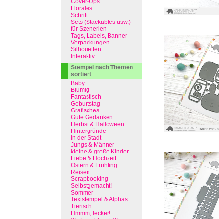
Cover-Ups
Florales
Schrift
Sets (Stackables usw.)
für Szenerien
Tags, Labels, Banner
Verpackungen
Silhouetten
Interaktiv
Stempel nach Themen
sortiert
Baby
Blumig
Fantastisch
Geburtstag
Grafisches
Gute Gedanken
Herbst & Halloween
Hintergründe
In der Stadt
Jungs & Männer
kleine & große Kinder
Liebe & Hochzeit
Ostern & Frühling
Reisen
Scrapbooking
Selbstgemacht!
Sommer
Textstempel & Alphas
Tierisch
Hmmm, lecker!