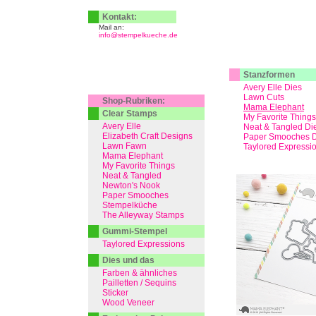
Kontakt:
Mail an:
info@stempelkueche.de
Stanzformen
Avery Elle Dies
Lawn Cuts
Shop-Rubriken:
Mama Elephant
Clear Stamps
My Favorite Things
Avery Elle
Neat & Tangled Di
Elizabeth Craft Designs
Paper Smooches D
Lawn Fawn
Taylored Expressi
Mama Elephant
My Favorite Things
Neat & Tangled
Newton's Nook
Paper Smooches
Stempelküche
The Alleyway Stamps
Gummi-Stempel
Taylored Expressions
Dies und das
Farben & ähnliches
Pailletten / Sequins
Sticker
Wood Veneer