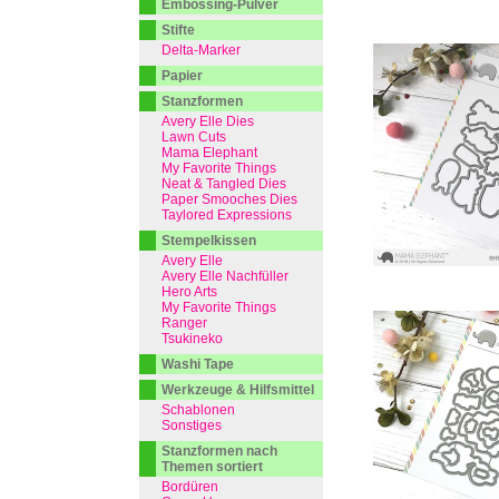
Embossing-Pulver
Stifte
Delta-Marker
Papier
Stanzformen
Avery Elle Dies
Lawn Cuts
Mama Elephant
My Favorite Things
Neat & Tangled Dies
Paper Smooches Dies
Taylored Expressions
Stempelkissen
Avery Elle
Avery Elle Nachfüller
Hero Arts
My Favorite Things
Ranger
Tsukineko
Washi Tape
Werkzeuge & Hilfsmittel
Schablonen
Sonstiges
Stanzformen nach
Themen sortiert
Bordüren