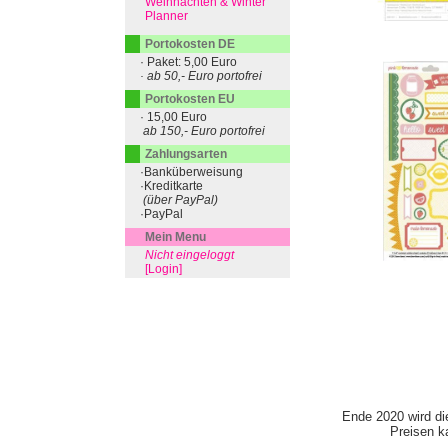
Weihnachten & Winter
Planner
Portokosten DE
· Paket: 5,00 Euro
· ab 50,- Euro portofrei
Portokosten EU
· 15,00 Euro
ab 150,- Euro portofrei
Zahlungsarten
·Banküberweisung
·Kreditkarte
(über PayPal)
·PayPal
Mein Menu
Nicht eingeloggt
[Login]
Ende 2020 wird di
Preisen ka