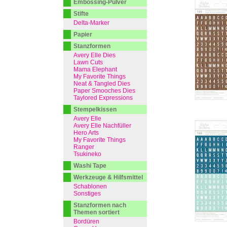
Embossing-Pulver
Stifte
Delta-Marker
Papier
Stanzformen
Avery Elle Dies
Lawn Cuts
Mama Elephant
My Favorite Things
Neat & Tangled Dies
Paper Smooches Dies
Taylored Expressions
Stempelkissen
Avery Elle
Avery Elle Nachfüller
Hero Arts
My Favorite Things
Ranger
Tsukineko
Washi Tape
Werkzeuge & Hilfsmittel
Schablonen
Sonstiges
Stanzformen nach
Themen sortiert
Bordüren