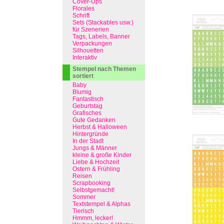
Cover-Ups
Florales
Schrift
Sets (Stackables usw.)
für Szenerien
Tags, Labels, Banner
Verpackungen
Silhouetten
Interaktiv
Stempel nach Themen
sortiert
Baby
Blumig
Fantastisch
Geburtstag
Grafisches
Gute Gedanken
Herbst & Halloween
Hintergründe
In der Stadt
Jungs & Männer
kleine & große Kinder
Liebe & Hochzeit
Ostern & Frühling
Reisen
Scrapbooking
Selbstgemacht!
Sommer
Textstempel & Alphas
Tierisch
Hmmm, lecker!