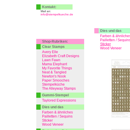
Kontakt:
Mail an:
info@stempelkueche.de
Dies und das
Farben & ähnliche
Pailletten / Sequin
Shop-Rubriken:
Sticker
Clear Stamps
Wood Veneer
Avery Elle
Elizabeth Craft Designs
Lawn Fawn
Mama Elephant
My Favorite Things
Neat & Tangled
Newton's Nook
Paper Smooches
Stempelküche
The Alleyway Stamps
Gummi-Stempel
Taylored Expressions
Dies und das
Farben & ähnliches
Pailletten / Sequins
Sticker
Wood Veneer