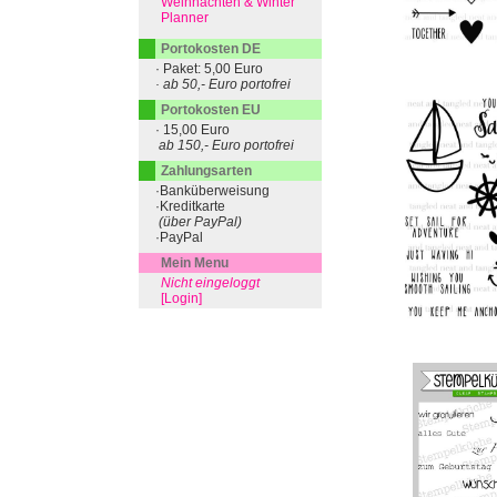
Weihnachten & Winter
Planner
Portokosten DE
· Paket: 5,00 Euro
· ab 50,- Euro portofrei
Portokosten EU
· 15,00 Euro
ab 150,- Euro portofrei
Zahlungsarten
·Banküberweisung
·Kreditkarte
(über PayPal)
·PayPal
Mein Menu
Nicht eingeloggt
[Login]