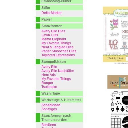
Embossing-Pulver
Stifte
Delta-Marker
Papier
Stanzformen
Avery Elle Dies
Lawn Cuts
Mama Elephant
My Favorite Things
Neat & Tangled Dies
Paper Smooches Dies
Taylored Expressions
Stempelkissen
Avery Elle
Avery Elle Nachfüller
Hero Arts
My Favorite Things
Ranger
Tsukineko
Washi Tape
Werkzeuge & Hilfsmittel
Schablonen
Sonstiges
Stanzformen nach
Themen sortiert
Bordüren