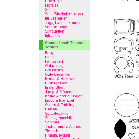
Cover-Ups
Florales
Schrift
Sets (Stackables usw.)
für Szenerien
Tags, Labels, Banner
Verpackungen
Silhouetten
Interaktiv
Stempel nach Themen
sortiert
Baby
Blumig
Fantastisch
Geburtstag
Grafisches
Gute Gedanken
Herbst & Halloween
Hintergründe
In der Stadt
Jungs & Männer
kleine & große Kinder
Liebe & Hochzeit
Ostern & Frühling
Reisen
Scrapbooking
Selbstgemacht!
Sommer
Textstempel & Alphas
Tierisch
Hmmm, lecker!