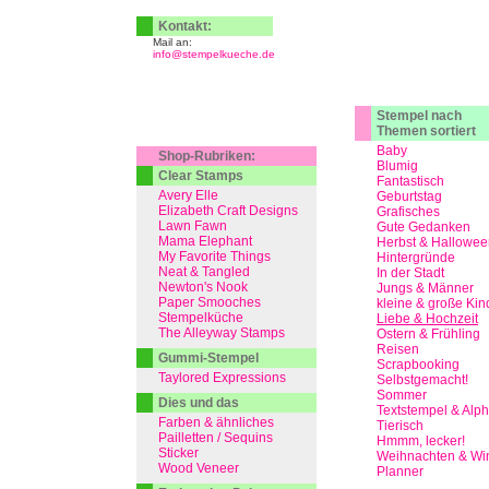
Kontakt:
Mail an:
info@stempelkueche.de
Stempel nach
Themen sortiert
Baby
Shop-Rubriken:
Blumig
Clear Stamps
Fantastisch
Avery Elle
Geburtstag
Elizabeth Craft Designs
Grafisches
Lawn Fawn
Gute Gedanken
Mama Elephant
Herbst & Hallowee
My Favorite Things
Hintergründe
Neat & Tangled
In der Stadt
Newton's Nook
Jungs & Männer
Paper Smooches
kleine & große Kin
Stempelküche
Liebe & Hochzeit
The Alleyway Stamps
Ostern & Frühling
Reisen
Gummi-Stempel
Scrapbooking
Taylored Expressions
Selbstgemacht!
Sommer
Dies und das
Textstempel & Alp
Farben & ähnliches
Tierisch
Pailletten / Sequins
Hmmm, lecker!
Sticker
Weihnachten & Win
Wood Veneer
Planner