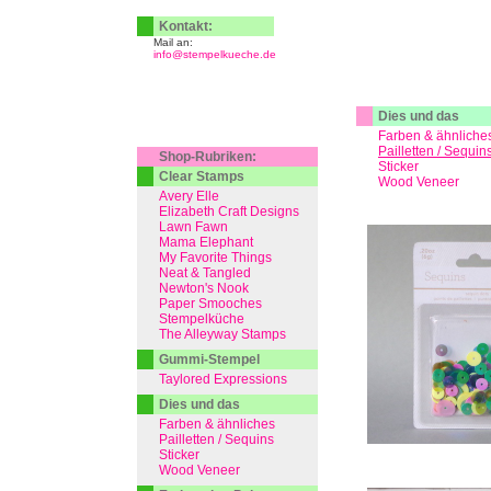
Kontakt:
Mail an:
info@stempelkueche.de
Dies und das
Farben & ähnliche
Pailletten / Sequin
Shop-Rubriken:
Sticker
Clear Stamps
Wood Veneer
Avery Elle
Elizabeth Craft Designs
Lawn Fawn
Mama Elephant
My Favorite Things
Neat & Tangled
Newton's Nook
Paper Smooches
Stempelküche
The Alleyway Stamps
Gummi-Stempel
Taylored Expressions
Dies und das
Farben & ähnliches
Pailletten / Sequins
Sticker
Wood Veneer