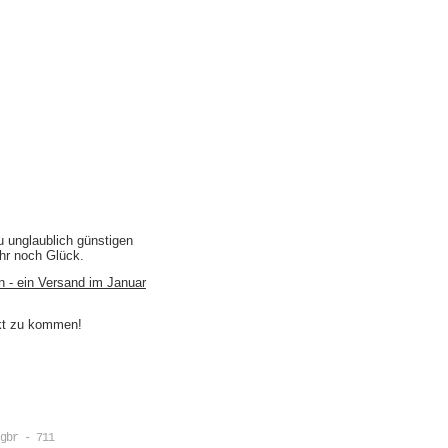
u unglaublich günstigen
ihr noch Glück.
n - ein Versand im Januar
akt zu kommen!
gbr - 711