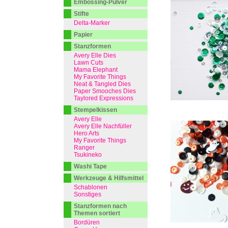
Embossing-Pulver
Stifte
Delta-Marker
Papier
Stanzformen
Avery Elle Dies
Lawn Cuts
Mama Elephant
My Favorite Things
Neat & Tangled Dies
Paper Smooches Dies
Taylored Expressions
Stempelkissen
Avery Elle
Avery Elle Nachfüller
Hero Arts
My Favorite Things
Ranger
Tsukineko
Washi Tape
Werkzeuge & Hilfsmittel
Schablonen
Sonstiges
Stanzformen nach
Themen sortiert
Bordüren