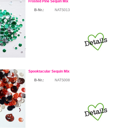
Frosted Pine Sequin Mix
B-Nr.:
NATS013
Spooktacular Sequin Mix
B-Nr.:
NATS008