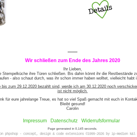
********
Wir schließen zum Ende des Jahres 2020
Ihr Lieben,
e Stempelküche ihre Türen schließen. Bis dahin könnt ihr die Restbestände z
ufen - also schaut durch, was ihr schon immer haben wolltet, vielleicht habt 
e bis zum 29.12.2020 bezahlt sind, werde ich am 30.12.2020 noch verschicke
ist nicht möglich.
nk für eure jahrelange Treue, es hat so viel Spaß gemacht mit euch in Kont
Bleibt gesund!
Carolin
Impressum
Datenschutz
Widerrufsformular
Page generated in 0,145 seconds.
on phpshop - concept, design & code extensions ©1999-2026 by ip-medien k&l 