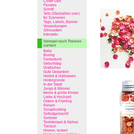
Cover-Ups
Florales
Schrift
Sets (Stackables usw.)
für Szenerien
Tags, Labels, Banner
Verpackungen
Silhouetten
Interaktiv
Stempel nach Themen
sortiert
Baby
Blumig
Fantastisch
Geburtstag
Grafisches
Gute Gedanken
Herbst & Halloween
Hintergründe
In der Stadt
Jungs & Männer
kleine & große Kinder
Liebe & Hochzeit
Ostern & Frühling
Reisen
Scrapbooking
Selbstgemacht!
Sommer
Textstempel & Alphas
Tierisch
Hmmm, lecker!