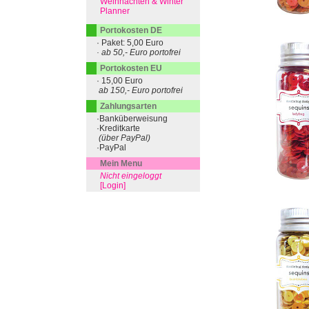
Weihnachten & Winter
Planner
Portokosten DE
· Paket: 5,00 Euro
· ab 50,- Euro portofrei
Portokosten EU
· 15,00 Euro
ab 150,- Euro portofrei
Zahlungsarten
·Banküberweisung
·Kreditkarte
(über PayPal)
·PayPal
Mein Menu
Nicht eingeloggt
[Login]