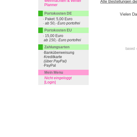
Weihnachten & Winter
Alle Bestellungen di
Planner
Portokosten DE
Vielen Da
· Paket: 5,00 Euro
· ab 50,- Euro portofrei
Portokosten EU
· 15,00 Euro
ab 150,- Euro portofrei
Zahlungsarten
based 
·Banküberweisung
·Kreditkarte
(über PayPal)
·PayPal
Mein Menu
Nicht eingeloggt
[Login]