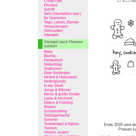
Cover-Ups
Florales
Schrift
Sets (Stackables usw.)
für Szenerien
Tags, Labels, Banner
Verpackungen
Silhouetten
Interaktiv
Stempel nach Themen
sortiert
Baby
Blumig
Fantastisch
Geburtstag
Grafisches
Gute Gedanken
Herbst & Halloween
Hintergründe
In der Stadt
Jungs & Männer
kleine & große Kinder
Liebe & Hochzeit
Ostern & Frühling
Reisen
Scrapbooking
Selbstgemacht!
Sommer
Textstempel & Alphas
Ende 2020 wird di
Tierisch
Preisen ka
Hmmm, lecker!