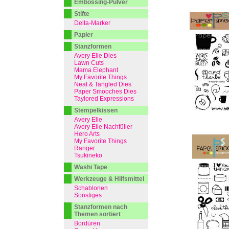
Embossing-Pulver
Stifte
Delta-Marker
Papier
Stanzformen
Avery Elle Dies
Lawn Cuts
Mama Elephant
My Favorite Things
Neat & Tangled Dies
Paper Smooches Dies
Taylored Expressions
Stempelkissen
Avery Elle
Avery Elle Nachfüller
Hero Arts
My Favorite Things
Ranger
Tsukineko
Washi Tape
Werkzeuge & Hilfsmittel
Schablonen
Sonstiges
Stanzformen nach
Themen sortiert
Bordüren