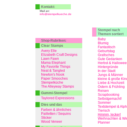
Kontakt:
Mail an:
info@stempelkueche.de
Stempel nach
Themen sortiert
Baby
Shop-Rubriken:
Blumig
Clear Stamps
Fantastisch
Avery Elle
Geburtstag
Elizabeth Craft Designs
Grafisches
Lawn Fawn
Gute Gedanken
Mama Elephant
Herbst & Hallowee
My Favorite Things
Hintergründe
Neat & Tangled
In der Stadt
Newton's Nook
Jungs & Männer
Paper Smooches
kleine & große Kin
Stempelküche
Liebe & Hochzeit
The Alleyway Stamps
Ostern & Frühling
Reisen
Gummi-Stempel
Scrapbooking
Taylored Expressions
Selbstgemacht!
Sommer
Dies und das
Textstempel & Alp
Farben & ähnliches
Tierisch
Pailletten / Sequins
Hmmm, lecker!
Sticker
Weihnachten & Win
Wood Veneer
Planner