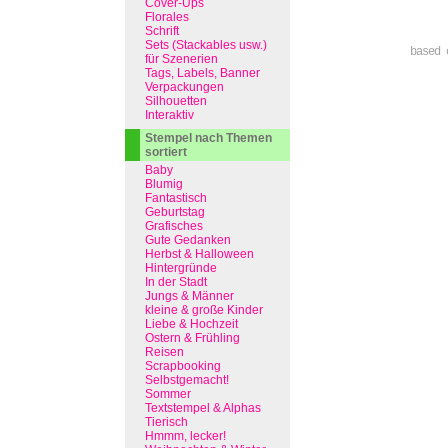
Cover-Ups
Florales
Schrift
Sets (Stackables usw.)
based 
für Szenerien
Tags, Labels, Banner
Verpackungen
Silhouetten
Interaktiv
Stempel nach Themen
sortiert
Baby
Blumig
Fantastisch
Geburtstag
Grafisches
Gute Gedanken
Herbst & Halloween
Hintergründe
In der Stadt
Jungs & Männer
kleine & große Kinder
Liebe & Hochzeit
Ostern & Frühling
Reisen
Scrapbooking
Selbstgemacht!
Sommer
Textstempel & Alphas
Tierisch
Hmmm, lecker!