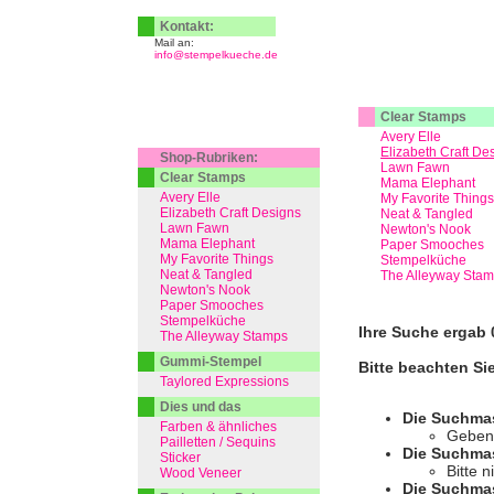
Kontakt:
Mail an:
info@stempelkueche.de
Clear Stamps
Avery Elle
Elizabeth Craft De
Shop-Rubriken:
Lawn Fawn
Clear Stamps
Mama Elephant
Avery Elle
My Favorite Things
Elizabeth Craft Designs
Neat & Tangled
Lawn Fawn
Newton's Nook
Mama Elephant
Paper Smooches
My Favorite Things
Stempelküche
Neat & Tangled
The Alleyway Sta
Newton's Nook
Paper Smooches
Stempelküche
Ihre Suche ergab 0
The Alleyway Stamps
Gummi-Stempel
Bitte beachten Si
Taylored Expressions
Dies und das
Die Suchma
Farben & ähnliches
Geben 
Pailletten / Sequins
Die Suchmas
Sticker
Bitte 
Wood Veneer
Die Suchmas