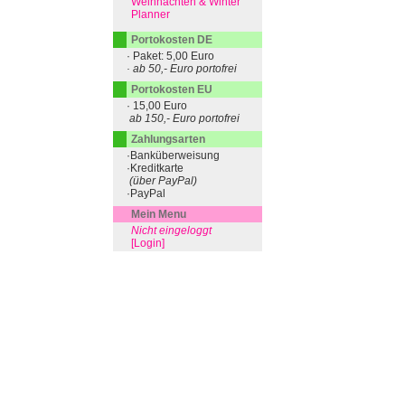
Weihnachten & Winter
Planner
Portokosten DE
· Paket: 5,00 Euro
· ab 50,- Euro portofrei
Portokosten EU
· 15,00 Euro
ab 150,- Euro portofrei
Zahlungsarten
·Banküberweisung
·Kreditkarte
(über PayPal)
·PayPal
Mein Menu
Nicht eingeloggt
[Login]