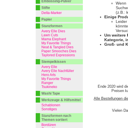
Embossing-Pulver
Wenn I
Suchwo
Stifte
(z.B.:
Delta-Marker
Einige Prod
Papier
Leider
könnte
Stanzformen
Versuc
Avery Elle Dies
Um weitere 
Lawn Cuts
Mama Elephant
Kategorie, i
My Favorite Things
Groß- und K
Neat & Tangled Dies
Paper Smooches Dies
Taylored Expressions
Stempelkissen
Avery Elle
Avery Elle Nachfüller
Hero Arts
My Favorite Things
Ranger
Ende 2020 wird di
Tsukineko
Preisen ka
Washi Tape
Alle Bestellungen di
Werkzeuge & Hilfsmittel
Schablonen
Sonstiges
Vielen Da
Stanzformen nach
Themen sortiert
Bordüren