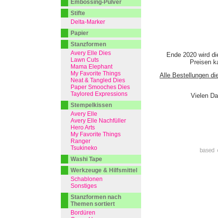
Embossing-Pulver
Stifte
Delta-Marker
Papier
Stanzformen
Avery Elle Dies
Ende 2020 wird di
Lawn Cuts
Preisen ka
Mama Elephant
My Favorite Things
Alle Bestellungen di
Neat & Tangled Dies
Paper Smooches Dies
Taylored Expressions
Vielen Da
Stempelkissen
Avery Elle
Avery Elle Nachfüller
Hero Arts
My Favorite Things
Ranger
Tsukineko
based 
Washi Tape
Werkzeuge & Hilfsmittel
Schablonen
Sonstiges
Stanzformen nach
Themen sortiert
Bordüren