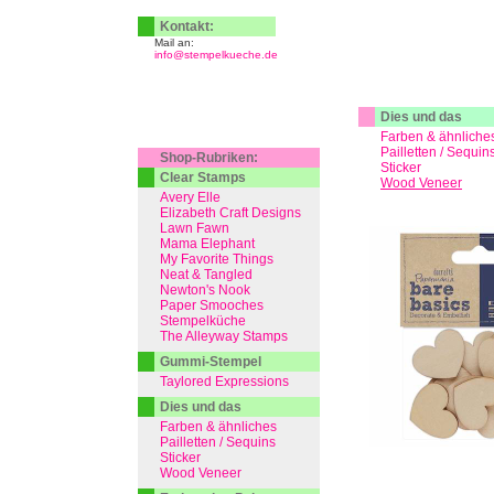
Kontakt:
Mail an:
info@stempelkueche.de
Dies und das
Farben & ähnliche
Pailletten / Sequin
Shop-Rubriken:
Sticker
Clear Stamps
Wood Veneer
Avery Elle
Elizabeth Craft Designs
Lawn Fawn
Mama Elephant
My Favorite Things
Neat & Tangled
Newton's Nook
Paper Smooches
Stempelküche
The Alleyway Stamps
Gummi-Stempel
Taylored Expressions
Dies und das
Farben & ähnliches
Pailletten / Sequins
Sticker
Wood Veneer