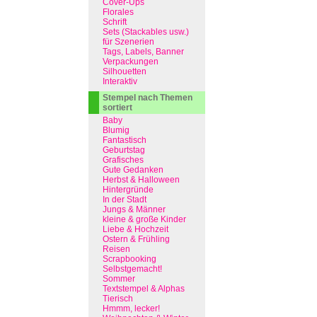
Cover-Ups
Florales
Schrift
Sets (Stackables usw.)
für Szenerien
Tags, Labels, Banner
Verpackungen
Silhouetten
Interaktiv
Stempel nach Themen
sortiert
Baby
Blumig
Fantastisch
Geburtstag
Grafisches
Gute Gedanken
Herbst & Halloween
Hintergründe
In der Stadt
Jungs & Männer
kleine & große Kinder
Liebe & Hochzeit
Ostern & Frühling
Reisen
Scrapbooking
Selbstgemacht!
Sommer
Textstempel & Alphas
Tierisch
Hmmm, lecker!