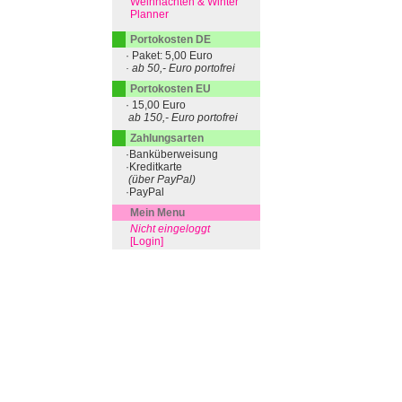
Weihnachten & Winter
Planner
Portokosten DE
· Paket: 5,00 Euro
· ab 50,- Euro portofrei
Portokosten EU
· 15,00 Euro
ab 150,- Euro portofrei
Zahlungsarten
·Banküberweisung
·Kreditkarte
(über PayPal)
·PayPal
Mein Menu
Nicht eingeloggt
[Login]