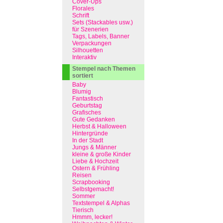
Cover-Ups
Florales
Schrift
Sets (Stackables usw.)
für Szenerien
Tags, Labels, Banner
Verpackungen
Silhouetten
Interaktiv
Stempel nach Themen
sortiert
Baby
Blumig
Fantastisch
Geburtstag
Grafisches
Gute Gedanken
Herbst & Halloween
Hintergründe
In der Stadt
Jungs & Männer
kleine & große Kinder
Liebe & Hochzeit
Ostern & Frühling
Reisen
Scrapbooking
Selbstgemacht!
Sommer
Textstempel & Alphas
Tierisch
Hmmm, lecker!