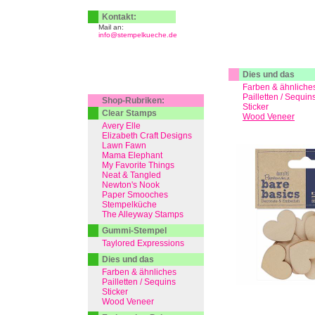
Kontakt:
Mail an:
info@stempelkueche.de
Dies und das
Farben & ähnliche
Pailletten / Sequin
Shop-Rubriken:
Sticker
Clear Stamps
Wood Veneer
Avery Elle
Elizabeth Craft Designs
Lawn Fawn
Mama Elephant
My Favorite Things
Neat & Tangled
Newton's Nook
Paper Smooches
Stempelküche
The Alleyway Stamps
Gummi-Stempel
Taylored Expressions
Dies und das
Farben & ähnliches
Pailletten / Sequins
Sticker
Wood Veneer