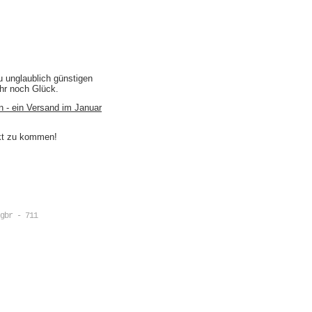
u unglaublich günstigen
ihr noch Glück.
n - ein Versand im Januar
akt zu kommen!
gbr - 711