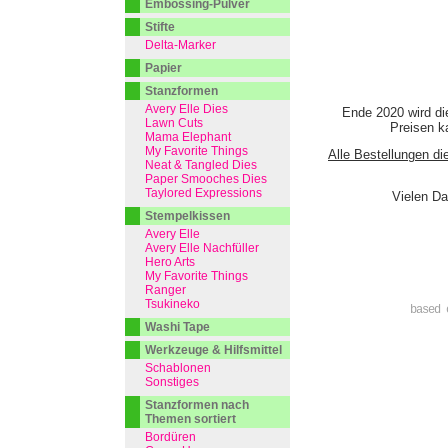
Embossing-Pulver
Stifte
Delta-Marker
Papier
Stanzformen
Avery Elle Dies
Ende 2020 wird di
Lawn Cuts
Preisen ka
Mama Elephant
My Favorite Things
Alle Bestellungen di
Neat & Tangled Dies
Paper Smooches Dies
Taylored Expressions
Vielen Da
Stempelkissen
Avery Elle
Avery Elle Nachfüller
Hero Arts
My Favorite Things
Ranger
Tsukineko
based 
Washi Tape
Werkzeuge & Hilfsmittel
Schablonen
Sonstiges
Stanzformen nach
Themen sortiert
Bordüren