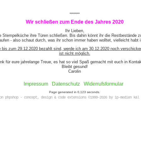
********
Wir schließen zum Ende des Jahres 2020
Ihr Lieben,
e Stempelküche ihre Türen schließen. Bis dahin könnt ihr die Restbestände z
ufen - also schaut durch, was ihr schon immer haben wolltet, vielleicht habt 
e bis zum 29.12.2020 bezahlt sind, werde ich am 30.12.2020 noch verschicke
ist nicht möglich.
nk für eure jahrelange Treue, es hat so viel Spaß gemacht mit euch in Kont
Bleibt gesund!
Carolin
Impressum
Datenschutz
Widerrufsformular
Page generated in 0,123 seconds.
on phpshop - concept, design & code extensions ©1999-2026 by ip-medien k&l 