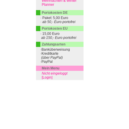
Weihnachten & Winter
Planner
Portokosten DE
· Paket: 5,00 Euro
· ab 50,- Euro portofrei
Portokosten EU
· 15,00 Euro
ab 150,- Euro portofrei
Zahlungsarten
·Banküberweisung
·Kreditkarte
(über PayPal)
·PayPal
Mein Menu
Nicht eingeloggt
[Login]