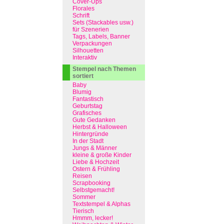
Cover-Ups
Florales
Schrift
Sets (Stackables usw.)
für Szenerien
Tags, Labels, Banner
Verpackungen
Silhouetten
Interaktiv
Stempel nach Themen
sortiert
Baby
Blumig
Fantastisch
Geburtstag
Grafisches
Gute Gedanken
Herbst & Halloween
Hintergründe
In der Stadt
Jungs & Männer
kleine & große Kinder
Liebe & Hochzeit
Ostern & Frühling
Reisen
Scrapbooking
Selbstgemacht!
Sommer
Textstempel & Alphas
Tierisch
Hmmm, lecker!