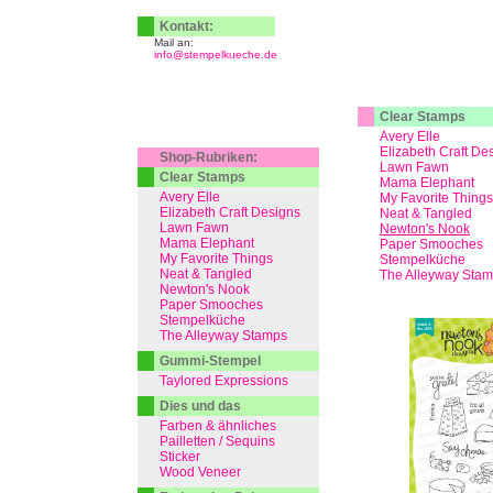
Kontakt:
Mail an:
info@stempelkueche.de
Clear Stamps
Avery Elle
Elizabeth Craft De
Shop-Rubriken:
Lawn Fawn
Clear Stamps
Mama Elephant
Avery Elle
My Favorite Things
Elizabeth Craft Designs
Neat & Tangled
Lawn Fawn
Newton's Nook
Mama Elephant
Paper Smooches
My Favorite Things
Stempelküche
Neat & Tangled
The Alleyway Sta
Newton's Nook
Paper Smooches
Stempelküche
The Alleyway Stamps
Gummi-Stempel
Taylored Expressions
Dies und das
Farben & ähnliches
Pailletten / Sequins
Sticker
Wood Veneer