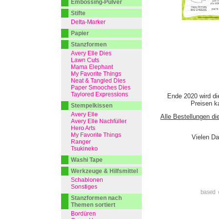
Embossing-Pulver
Stifte
Delta-Marker
Papier
Stanzformen
Avery Elle Dies
Lawn Cuts
Mama Elephant
My Favorite Things
Neat & Tangled Dies
Paper Smooches Dies
Taylored Expressions
Ende 2020 wird di
Preisen ka
Stempelkissen
Avery Elle
Alle Bestellungen di
Avery Elle Nachfüller
Hero Arts
My Favorite Things
Vielen Da
Ranger
Tsukineko
Washi Tape
Werkzeuge & Hilfsmittel
Schablonen
Sonstiges
based 
Stanzformen nach
Themen sortiert
Bordüren