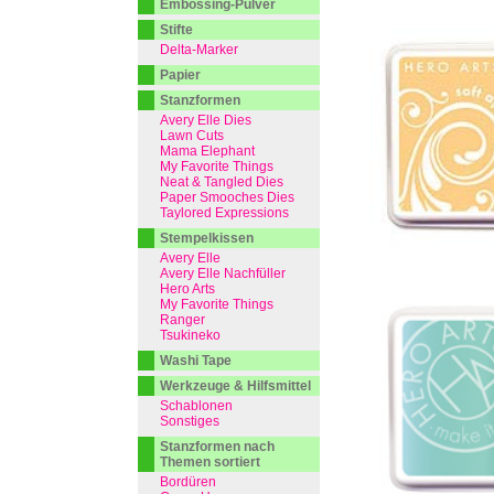
Embossing-Pulver
Stifte
Delta-Marker
Papier
Stanzformen
Avery Elle Dies
Lawn Cuts
Mama Elephant
My Favorite Things
Neat & Tangled Dies
Paper Smooches Dies
Taylored Expressions
Stempelkissen
Avery Elle
Avery Elle Nachfüller
Hero Arts
My Favorite Things
Ranger
Tsukineko
Washi Tape
Werkzeuge & Hilfsmittel
Schablonen
Sonstiges
Stanzformen nach
Themen sortiert
Bordüren