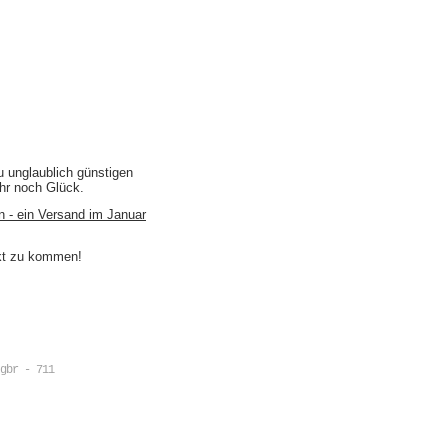
u unglaublich günstigen
ihr noch Glück.
n - ein Versand im Januar
akt zu kommen!
gbr - 711