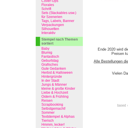
Cover-Ups
Florales
Schrift
Sets (Stackables usw.)
für Szenerien
Tags, Labels, Banner
Verpackungen
Silhouetten
Interaktiv
Stempel nach Themen
sortiert
Baby
Ende 2020 wird di
Blumig
Preisen ka
Fantastisch
Geburtstag
Alle Bestellungen di
Grafisches
Gute Gedanken
Herbst & Halloween
Vielen Da
Hintergründe
In der Stadt
Jungs & Männer
kleine & große Kinder
Liebe & Hochzeit
Ostern & Frühling
Reisen
Scrapbooking
based 
Selbstgemacht!
Sommer
Textstempel & Alphas
Tierisch
Hmmm, lecker!