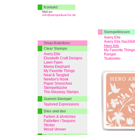
Kontakt:
Mail an:
info@stempelkueche.de
Stempelkissen
Avery Elle
Avery Elle Nachfül
Shop-Rubriken:
Hero Arts
Clear Stamps
My Favorite Things
Avery Elle
Ranger
Elizabeth Craft Designs
Tsukineko
Lawn Fawn
Mama Elephant
My Favorite Things
Neat & Tangled
Newton's Nook
Paper Smooches
Stempelküche
The Alleyway Stamps
Gummi-Stempel
Taylored Expressions
Dies und das
Farben & ähnliches
Pailletten / Sequins
Sticker
Wood Veneer