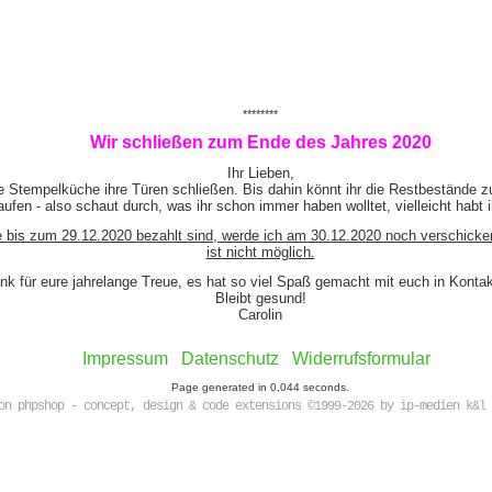
********
Wir schließen zum Ende des Jahres 2020
Ihr Lieben,
e Stempelküche ihre Türen schließen. Bis dahin könnt ihr die Restbestände z
ufen - also schaut durch, was ihr schon immer haben wolltet, vielleicht habt 
e bis zum 29.12.2020 bezahlt sind, werde ich am 30.12.2020 noch verschicke
ist nicht möglich.
nk für eure jahrelange Treue, es hat so viel Spaß gemacht mit euch in Kont
Bleibt gesund!
Carolin
Impressum
Datenschutz
Widerrufsformular
Page generated in 0,044 seconds.
on phpshop - concept, design & code extensions ©1999-2026 by ip-medien k&l 