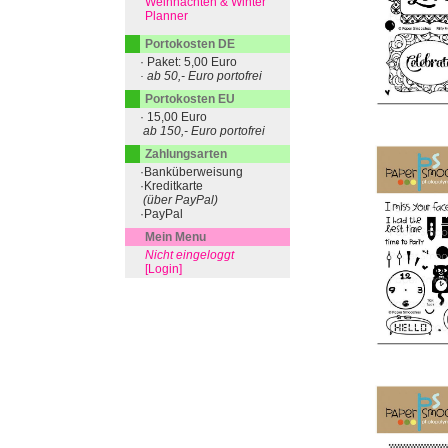
Weihnachten & Winter
Planner
Portokosten DE
· Paket: 5,00 Euro
· ab 50,- Euro portofrei
Portokosten EU
· 15,00 Euro
ab 150,- Euro portofrei
Zahlungsarten
·Banküberweisung
·Kreditkarte
(über PayPal)
·PayPal
Mein Menu
Nicht eingeloggt
[Login]