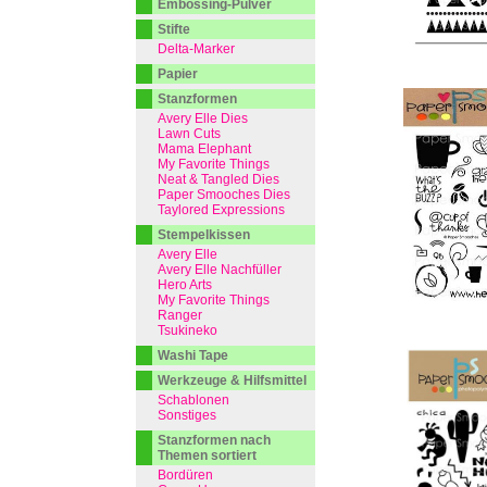
Embossing-Pulver
Stifte
Delta-Marker
Papier
Stanzformen
Avery Elle Dies
Lawn Cuts
Mama Elephant
My Favorite Things
Neat & Tangled Dies
Paper Smooches Dies
Taylored Expressions
Stempelkissen
Avery Elle
Avery Elle Nachfüller
Hero Arts
My Favorite Things
Ranger
Tsukineko
Washi Tape
Werkzeuge & Hilfsmittel
Schablonen
Sonstiges
Stanzformen nach
Themen sortiert
Bordüren