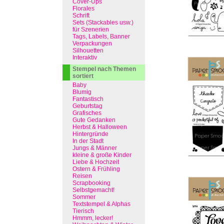
Cover-Ups
Florales
Schrift
Sets (Stackables usw.)
für Szenerien
Tags, Labels, Banner
Verpackungen
Silhouetten
Interaktiv
Stempel nach Themen
sortiert
Baby
Blumig
Fantastisch
Geburtstag
Grafisches
Gute Gedanken
Herbst & Halloween
Hintergründe
In der Stadt
Jungs & Männer
kleine & große Kinder
Liebe & Hochzeit
Ostern & Frühling
Reisen
Scrapbooking
Selbstgemacht!
Sommer
Textstempel & Alphas
Tierisch
Hmmm, lecker!