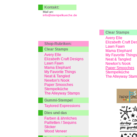
Kontakt:
Mail an:
info@stempelkueche.de
Clear Stamps
Avery Elle
Elizabeth Craft De
Shop-Rubriken:
Lawn Fawn
Clear Stamps
Mama Elephant
Avery Elle
My Favorite Things
Elizabeth Craft Designs
Neat & Tangled
Lawn Fawn
Newton's Nook
Mama Elephant
Paper Smooches
My Favorite Things
Stempelküche
Neat & Tangled
The Alleyway Sta
Newton's Nook
Paper Smooches
Stempelküche
The Alleyway Stamps
Gummi-Stempel
Taylored Expressions
Dies und das
Farben & ähnliches
Pailletten / Sequins
Sticker
Wood Veneer