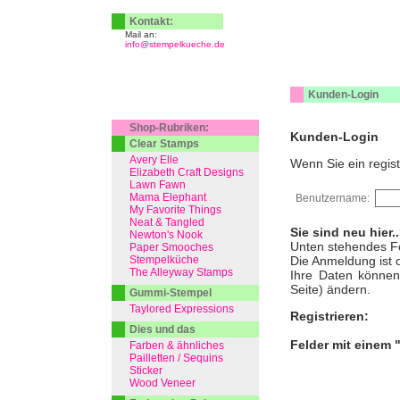
Kontakt:
Mail an:
info@stempelkueche.de
Kunden-Login
Shop-Rubriken:
Kunden-Login
Clear Stamps
Avery Elle
Wenn Sie ein regist
Elizabeth Craft Designs
Lawn Fawn
Mama Elephant
Benutzername:
My Favorite Things
Neat & Tangled
Sie sind neu hier.
Newton's Nook
Unten stehendes Fo
Paper Smooches
Stempelküche
Die Anmeldung ist o
The Alleyway Stamps
Ihre Daten können 
Seite) ändern.
Gummi-Stempel
Taylored Expressions
Registrieren:
Dies und das
Felder mit einem 
Farben & ähnliches
Pailletten / Sequins
Sticker
Wood Veneer