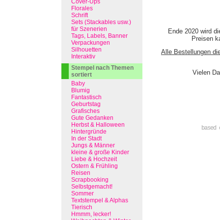
Cover-Ups
Florales
Schrift
Sets (Stackables usw.)
für Szenerien
Ende 2020 wird di
Tags, Labels, Banner
Preisen ka
Verpackungen
Silhouetten
Alle Bestellungen di
Interaktiv
Stempel nach Themen
Vielen Da
sortiert
Baby
Blumig
Fantastisch
Geburtstag
Grafisches
Gute Gedanken
Herbst & Halloween
based 
Hintergründe
In der Stadt
Jungs & Männer
kleine & große Kinder
Liebe & Hochzeit
Ostern & Frühling
Reisen
Scrapbooking
Selbstgemacht!
Sommer
Textstempel & Alphas
Tierisch
Hmmm, lecker!