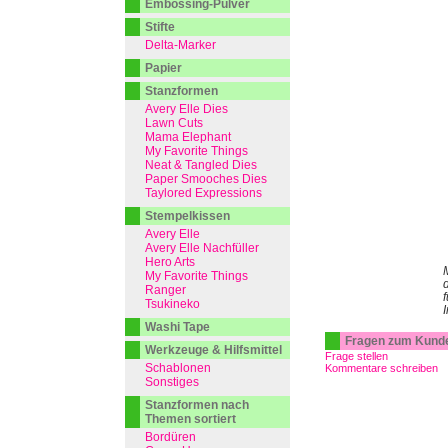
Embossing-Pulver
Stifte
Delta-Marker
Papier
Stanzformen
Avery Elle Dies
Lawn Cuts
Mama Elephant
My Favorite Things
Neat & Tangled Dies
Paper Smooches Dies
Taylored Expressions
Stempelkissen
Avery Elle
Avery Elle Nachfüller
Hero Arts
My Favorite Things
d
Ranger
f
Tsukineko
Washi Tape
Fragen zum Kund
Werkzeuge & Hilfsmittel
Frage stellen
Schablonen
Kommentare schreiben
Sonstiges
Stanzformen nach
Themen sortiert
Bordüren