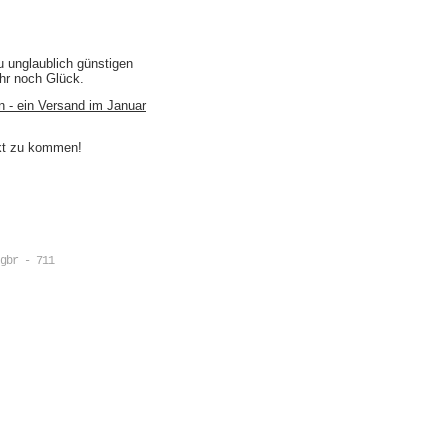
u unglaublich günstigen
ihr noch Glück.
n - ein Versand im Januar
akt zu kommen!
gbr - 711