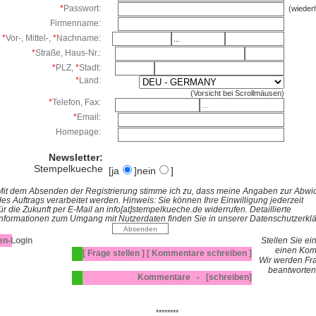
*
Passwort:
(wiederh
Firmenname:
*
Vor-, Mittel-,
*
Nachname:
*
Straße, Haus-Nr.:
*
PLZ,
*
Stadt:
*
Land:
(Vorsicht bei Scrollmäusen)
*
Telefon, Fax:
*
Email:
Homepage:
Newsletter:
Stempelkueche
[ja
]nein
]
Mit dem Absenden der Registrierung stimme ich zu, dass meine Angaben zur Abwi
es Auftrags verarbeitet werden. Hinweis: Sie können Ihre Einwilligung jederzeit
ür die Zukunft per E-Mail an info[at]stempelkueche.de widerrufen. Detaillierte
Informationen zum Umgang mit Nutzerdaten finden Sie in unserer
Datenschutzerkl
en-Login
Stellen Sie ei
einen Kom
[ Frage stellen ]
[ Kommentare schreiben ]
Wir werden Fra
beantworten
Kommentare -
[schreiben]
********