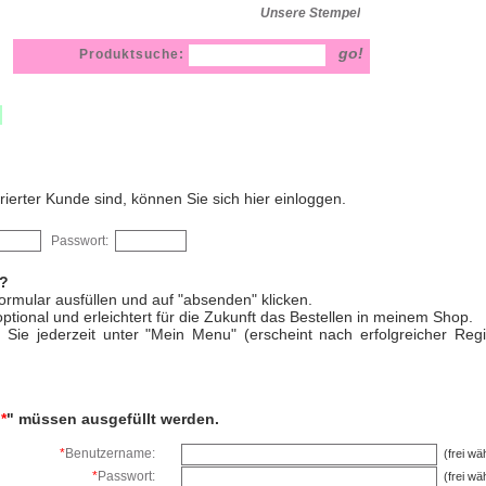
Unsere Stempel
Produktsuche:
rierter Kunde sind, können Sie sich hier einloggen.
Passwort:
.?
rmular ausfüllen und auf "absenden" klicken.
ptional und erleichtert für die Zukunft das Bestellen in meinem Shop.
Sie jederzeit unter "Mein Menu" (erscheint nach erfolgreicher Regi
"
*
" müssen ausgefüllt werden.
*
Benutzername:
(frei wäh
*
Passwort:
(frei wäh