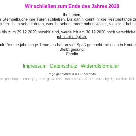
Wir schließen zum Ende des Jahres 2020
Ihr Lieben,
e Stempelküche ihre Türen schließen. Bis dahin könnt ihr die Restbestände z
ufen - also schaut durch, was ihr schon immer haben wolltet, vielleicht habt 
e bis zum 29.12.2020 bezahlt sind, werde ich am 30.12.2020 noch verschicke
ist nicht möglich.
nk für eure jahrelange Treue, es hat so viel Spaß gemacht mit euch in Kont
Bleibt gesund!
Carolin
Impressum
Datenschutz
Widerrufsformular
Page generated in 0,117 seconds.
on phpshop - concept, design & code extensions ©1999-2026 by ip-medien k&l 