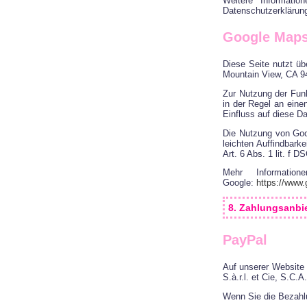
Weitere Informati
Datenschutzerklärun
Google Map
Diese Seite nutzt üb
Mountain View, CA 9
Zur Nutzung der Fun
in der Regel an eine
Einfluss auf diese D
Die Nutzung von Goo
leichten Auffindbark
Art. 6 Abs. 1 lit. f 
Mehr Informatio
Google:
https://www.g
8. Zahlungsanbi
PayPal
Auf unserer Website 
S.à.r.l. et Cie, S.C
Wenn Sie die Bezahl