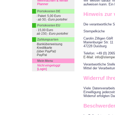
Wir weisen darauf hi
Weihnachten & Winter
aufweisen kann. Ein l
Planner
Portokosten DE
Hinweis zur 
· Paket: 5,00 Euro
· ab 50,- Euro portofrei
Die verantwortliche S
Portokosten EU
· 15,00 Euro
Stempelküche
ab 150,- Euro portofrei
Carolin Zilligen GbR
Zahlungsarten
Marienburger Str. 11
·Banküberweisung
47228 Duisburg
·Kreditkarte
(über PayPal)
Telefon: +49 (0) 206
·PayPal
E-Mail: info@stempe
Mein Menu
Verantwortliche Stell
Nicht eingeloggt
Mittel der Verarbeit
[Login]
Widerruf Ihr
Viele Datenverarbeit
Einwilligung jederze
Widerruf erfolgten Da
Beschwerder