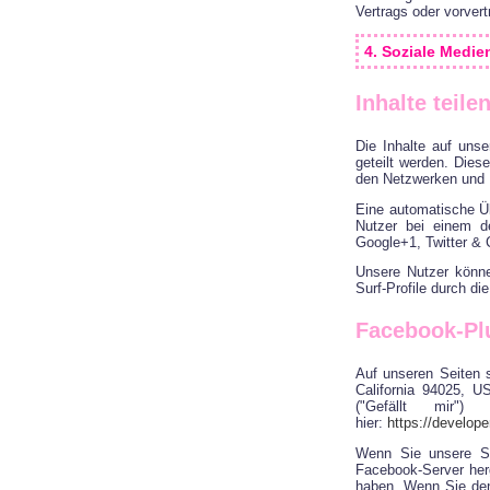
Vertrags oder vorver
4. Soziale Medie
Inhalte teil
Die Inhalte auf uns
geteilt werden. Dies
den Netzwerken und N
Eine automatische Üb
Nutzer bei einem d
Google+1, Twitter & 
Unsere Nutzer könne
Surf-Profile durch di
Facebook-Plu
Auf unseren Seiten 
California 94025, U
("Gefällt mir"
hier:
https://develop
Wenn Sie unsere Se
Facebook-Server herg
haben. Wenn Sie den