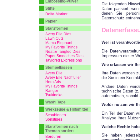
Embossing-Pulver
Die folgenden Hinwe
Daten passiert, wen
Stifte
denen Sie persönl
Delta-Marker
Datenschutz entnehm
Papier
Stanzformen
Datenerfassu
Avery Elle Dies
Lawn Cuts
Wer ist verantwortl
Mama Elephant
My Favorite Things
Die Datenverarbeit
Neat & Tangled Dies
Impressum dieser W
Paper Smooches Dies
Taylored Expressions
Wie erfassen wir Ih
Stempelkissen
Ihre Daten werden zu
Avery Elle
Avery Elle Nachfüller
die Sie in ein Kontak
Hero Arts
My Favorite Things
Andere Daten werde
Ranger
technische Daten (z.
Tsukineko
automatisch, sobald 
Washi Tape
Wofür nutzen wir Ih
Werkzeuge & Hilfsmittel
Ein Teil der Daten w
Schablonen
Analyse Ihres Nutzer
Sonstiges
Welche Rechte habe
Stanzformen nach
Themen sortiert
Sie haben jederzei
Bordüren
personenbezogenen D