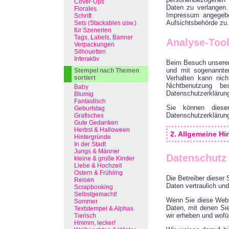
Cover-Ups
Daten zu verlangen.
Florales
Impressum angegebe
Schrift
Aufsichtsbehörde zu.
Sets (Stackables usw.)
für Szenerien
Tags, Labels, Banner
Analyse-Tool
Verpackungen
Silhouetten
Interaktiv
Beim Besuch unserer 
und mit sogenannte
Stempel nach Themen
sortiert
Verhalten kann nic
Nichtbenutzung be
Baby
Datenschutzerklärun
Blumig
Fantastisch
Sie können dieser
Geburtstag
Datenschutzerklärung
Grafisches
Gute Gedanken
Herbst & Halloween
2. Allgemeine Hi
Hintergründe
In der Stadt
Jungs & Männer
Datenschutz
kleine & große Kinder
Liebe & Hochzeit
Ostern & Frühling
Die Betreiber dieser
Reisen
Daten vertraulich un
Scrapbooking
Selbstgemacht!
Wenn Sie diese Webs
Sommer
Daten, mit denen Sie
Textstempel & Alphas
wir erheben und wofü
Tierisch
Hmmm, lecker!