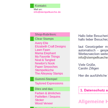
Kontakt:
Mail an:
info@stempelkueche.de
Shop-Rubriken:
Hallo liebe Besucher
Clear Stamps
hallo lieber Besucher
Avery Elle
Elizabeth Craft Designs
laut Gesetzgeber m
Lawn Fawn
automatisch - gespe
Mama Elephant
Werbezwecken weiter
My Favorite Things
info@stempelkueche
Neat & Tangled
Newton's Nook
Viele Grüße,
Paper Smooches
Carolin Zilligen
Stempelküche
The Alleyway Stamps
Hier die ausführliche
Gummi-Stempel
Taylored Expressions
Dies und das
1. Datenschutz a
Farben & ähnliches
Pailletten / Sequins
Sticker
Allgemeine 
Wood Veneer