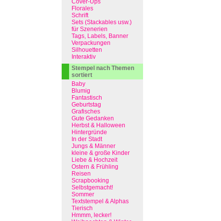
Cover-Ups
Florales
Schrift
Sets (Stackables usw.)
für Szenerien
Tags, Labels, Banner
Verpackungen
Silhouetten
Interaktiv
Stempel nach Themen
sortiert
Baby
Blumig
Fantastisch
Geburtstag
Grafisches
Gute Gedanken
Herbst & Halloween
Hintergründe
In der Stadt
Jungs & Männer
kleine & große Kinder
Liebe & Hochzeit
Ostern & Frühling
Reisen
Scrapbooking
Selbstgemacht!
Sommer
Textstempel & Alphas
Tierisch
Hmmm, lecker!