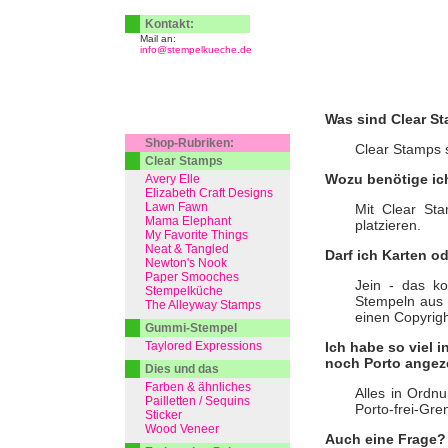
Kontakt:
Mail an:
info@stempelkueche.de
Was sind Clear S
Shop-Rubriken:
Clear Stamps s
Clear Stamps
Wozu benötige ic
Avery Elle
Elizabeth Craft Designs
Lawn Fawn
Mit Clear St
Mama Elephant
platzieren.
My Favorite Things
Neat & Tangled
Darf ich Karten o
Newton's Nook
Paper Smooches
Jein - das k
Stempelküche
Stempeln aus 
The Alleyway Stamps
einen Copyrig
Gummi-Stempel
Taylored Expressions
Ich habe so viel 
noch Porto angeze
Dies und das
Farben & ähnliches
Alles in Ordnu
Pailletten / Sequins
Porto-frei-Gre
Sticker
Wood Veneer
Auch eine Frage?