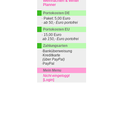
Weihnachten & Winter
Planner
Portokosten DE
· Paket: 5,00 Euro
· ab 50,- Euro portofrei
Portokosten EU
· 15,00 Euro
ab 150,- Euro portofrei
Zahlungsarten
·Banküberweisung
·Kreditkarte
(über PayPal)
·PayPal
Mein Menu
Nicht eingeloggt
[Login]