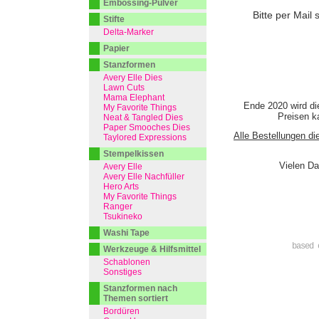
Embossing-Pulver
Bitte per Mail 
Stifte
Delta-Marker
Papier
Stanzformen
Avery Elle Dies
Lawn Cuts
Mama Elephant
Ende 2020 wird di
My Favorite Things
Preisen ka
Neat & Tangled Dies
Paper Smooches Dies
Alle Bestellungen di
Taylored Expressions
Stempelkissen
Vielen Da
Avery Elle
Avery Elle Nachfüller
Hero Arts
My Favorite Things
Ranger
Tsukineko
Washi Tape
based 
Werkzeuge & Hilfsmittel
Schablonen
Sonstiges
Stanzformen nach
Themen sortiert
Bordüren