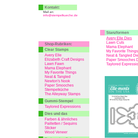
Kontakt:
Mail an:
info@stempelkueche.de
Stanzformen
Avery Elle Dies
Lawn Cuts
Shop-Rubriken:
Mama Elephant
Clear Stamps
My Favorite Things
Avery Elle
Neat & Tangled Di
Elizabeth Craft Designs
Paper Smooches D
Lawn Fawn
Taylored Expressi
Mama Elephant
My Favorite Things
Neat & Tangled
Newton's Nook
Paper Smooches
Stempelküche
The Alleyway Stamps
Gummi-Stempel
Taylored Expressions
Dies und das
Farben & ähnliches
Pailletten / Sequins
Sticker
Wood Veneer