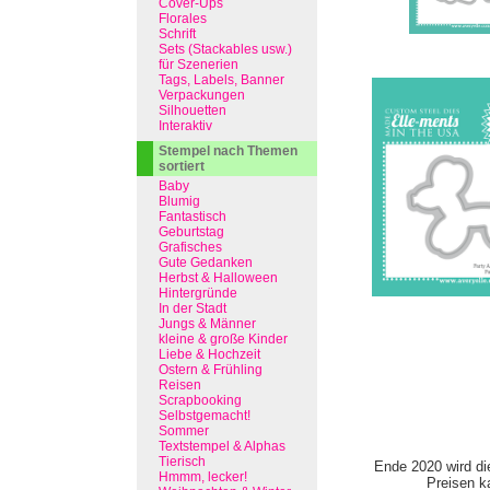
Cover-Ups
Florales
Schrift
Sets (Stackables usw.)
für Szenerien
Tags, Labels, Banner
Verpackungen
Silhouetten
Interaktiv
Stempel nach Themen
sortiert
Baby
Blumig
Fantastisch
Geburtstag
Grafisches
Gute Gedanken
Herbst & Halloween
Hintergründe
In der Stadt
Jungs & Männer
kleine & große Kinder
Liebe & Hochzeit
Ostern & Frühling
Reisen
Scrapbooking
Selbstgemacht!
Sommer
Textstempel & Alphas
Tierisch
Ende 2020 wird di
Hmmm, lecker!
Preisen ka