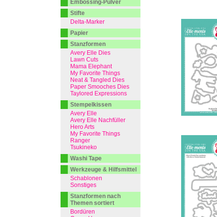
Embossing-Pulver
Stifte
Delta-Marker
Papier
Stanzformen
Avery Elle Dies
Lawn Cuts
Mama Elephant
My Favorite Things
Neat & Tangled Dies
Paper Smooches Dies
Taylored Expressions
Stempelkissen
Avery Elle
Avery Elle Nachfüller
Hero Arts
My Favorite Things
Ranger
Tsukineko
Washi Tape
Werkzeuge & Hilfsmittel
Schablonen
Sonstiges
Stanzformen nach
Themen sortiert
Bordüren