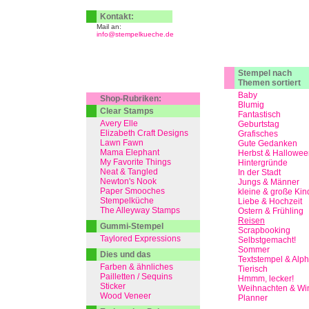
Kontakt:
Mail an:
info@stempelkueche.de
Stempel nach
Themen sortiert
Baby
Shop-Rubriken:
Blumig
Clear Stamps
Fantastisch
Avery Elle
Geburtstag
Elizabeth Craft Designs
Grafisches
Lawn Fawn
Gute Gedanken
Mama Elephant
Herbst & Hallowee
My Favorite Things
Hintergründe
Neat & Tangled
In der Stadt
Newton's Nook
Jungs & Männer
Paper Smooches
kleine & große Kin
Stempelküche
Liebe & Hochzeit
The Alleyway Stamps
Ostern & Frühling
Reisen
Gummi-Stempel
Scrapbooking
Taylored Expressions
Selbstgemacht!
Sommer
Dies und das
Textstempel & Alp
Farben & ähnliches
Tierisch
Pailletten / Sequins
Hmmm, lecker!
Sticker
Weihnachten & Win
Wood Veneer
Planner