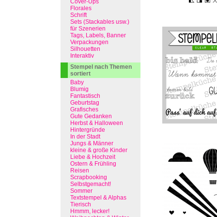
Cover-Ups
Florales
Schrift
Sets (Stackables usw.)
für Szenerien
Tags, Labels, Banner
Verpackungen
Silhouetten
Interaktiv
Stempel nach Themen
sortiert
Baby
Blumig
Fantastisch
Geburtstag
Grafisches
Gute Gedanken
Herbst & Halloween
Hintergründe
In der Stadt
Jungs & Männer
kleine & große Kinder
Liebe & Hochzeit
Ostern & Frühling
Reisen
Scrapbooking
Selbstgemacht!
Sommer
Textstempel & Alphas
Tierisch
Hmmm, lecker!