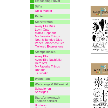
Embossing-Pulver
Stifte
Delta-Marker
Papier
Stanzformen
Avery Elle Dies
Lawn Cuts
Mama Elephant
My Favorite Things
Neat & Tangled Dies
Paper Smooches Dies
Taylored Expressions
Stempelkissen
Avery Elle
Avery Elle Nachfüller
Hero Arts
My Favorite Things
Ranger
Tsukineko
Washi Tape
Werkzeuge & Hilfsmittel
Schablonen
Sonstiges
Stanzformen nach
Themen sortiert
Bordüren