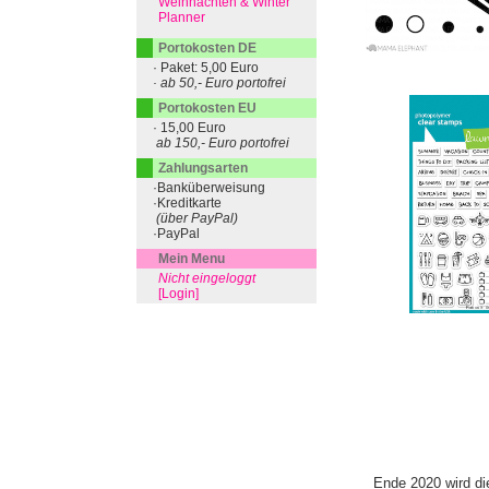
Weihnachten & Winter
Planner
Portokosten DE
· Paket: 5,00 Euro
· ab 50,- Euro portofrei
Portokosten EU
· 15,00 Euro
ab 150,- Euro portofrei
Zahlungsarten
·Banküberweisung
·Kreditkarte
(über PayPal)
·PayPal
Mein Menu
Nicht eingeloggt
[Login]
Ende 2020 wird di