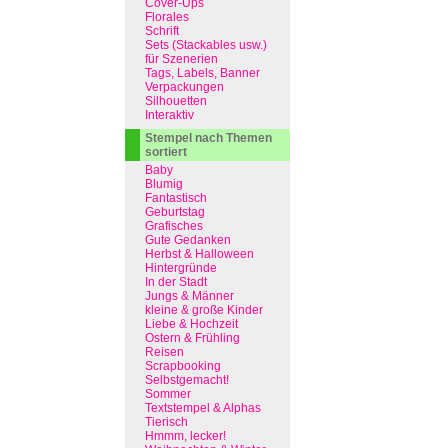
Cover-Ups
Florales
Schrift
Sets (Stackables usw.)
für Szenerien
Tags, Labels, Banner
Verpackungen
Silhouetten
Interaktiv
Stempel nach Themen
sortiert
Baby
Blumig
Fantastisch
Geburtstag
Grafisches
Gute Gedanken
Herbst & Halloween
Hintergründe
In der Stadt
Jungs & Männer
kleine & große Kinder
Liebe & Hochzeit
Ostern & Frühling
Reisen
Scrapbooking
Selbstgemacht!
Sommer
Textstempel & Alphas
Tierisch
Hmmm, lecker!