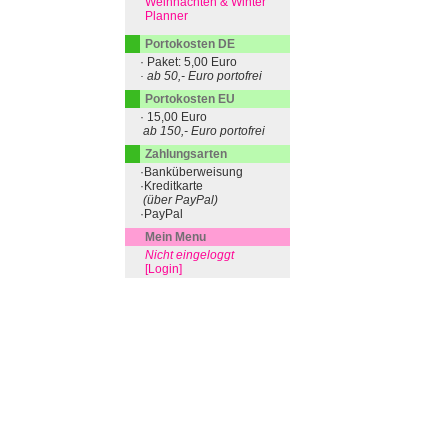
Weihnachten & Winter
Planner
Portokosten DE
· Paket: 5,00 Euro
· ab 50,- Euro portofrei
Portokosten EU
· 15,00 Euro
ab 150,- Euro portofrei
Zahlungsarten
·Banküberweisung
·Kreditkarte
(über PayPal)
·PayPal
Mein Menu
Nicht eingeloggt
[Login]