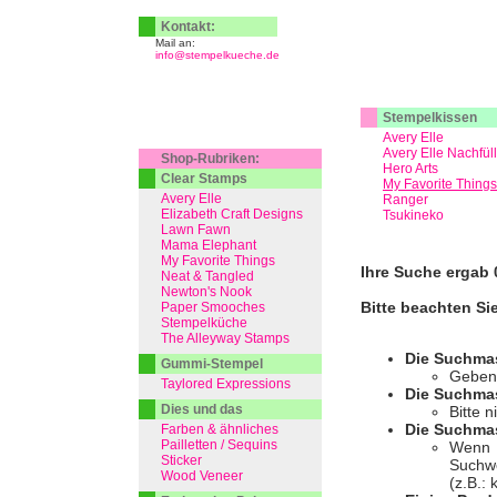
Kontakt:
Mail an:
info@stempelkueche.de
Stempelkissen
Avery Elle
Avery Elle Nachfül
Shop-Rubriken:
Hero Arts
Clear Stamps
My Favorite Things
Avery Elle
Ranger
Elizabeth Craft Designs
Tsukineko
Lawn Fawn
Mama Elephant
My Favorite Things
Ihre Suche ergab 0
Neat & Tangled
Newton's Nook
Bitte beachten Si
Paper Smooches
Stempelküche
The Alleyway Stamps
Die Suchma
Gummi-Stempel
Geben 
Taylored Expressions
Die Suchmas
Dies und das
Bitte 
Die Suchmas
Farben & ähnliches
Pailletten / Sequins
Wenn I
Sticker
Suchwo
Wood Veneer
(z.B.: