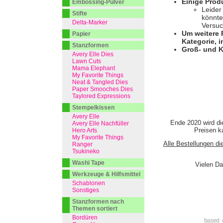
Einige Prod
Embossing-Pulver
Leider
Stifte
könnte
Delta-Marker
Versuc
Um weitere 
Papier
Kategorie, i
Stanzformen
Groß- und K
Avery Elle Dies
Lawn Cuts
Mama Elephant
My Favorite Things
Neat & Tangled Dies
Paper Smooches Dies
Taylored Expressions
Stempelkissen
Avery Elle
Ende 2020 wird di
Avery Elle Nachfüller
Preisen ka
Hero Arts
My Favorite Things
Alle Bestellungen di
Ranger
Tsukineko
Washi Tape
Vielen Da
Werkzeuge & Hilfsmittel
Schablonen
Sonstiges
Stanzformen nach
Themen sortiert
Bordüren
based 