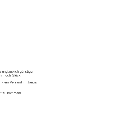
u unglaublich günstigen
ihr noch Glück.
n - ein Versand im Januar
akt zu kommen!