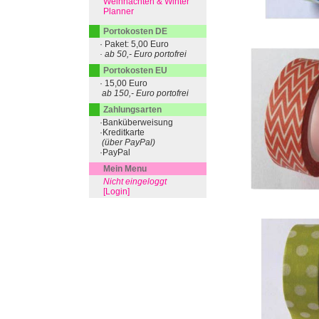
Weihnachten & Winter
Planner
Portokosten DE
· Paket: 5,00 Euro
· ab 50,- Euro portofrei
Portokosten EU
· 15,00 Euro
ab 150,- Euro portofrei
Zahlungsarten
·Banküberweisung
·Kreditkarte
(über PayPal)
·PayPal
Mein Menu
Nicht eingeloggt
[Login]