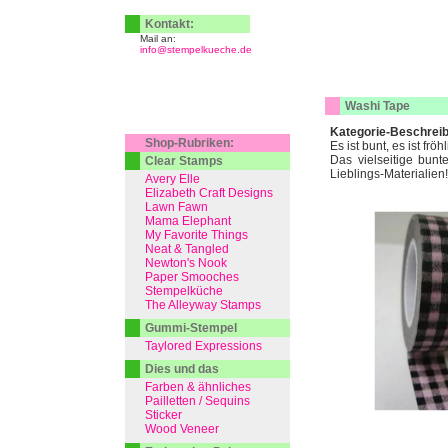
Kontakt:
Mail an:
info@stempelkueche.de
Washi Tape
Kategorie-Beschrei
Shop-Rubriken:
Es ist bunt, es ist frö
Das vielseitige bunt
Clear Stamps
Lieblings-Materialien!
Avery Elle
Elizabeth Craft Designs
Lawn Fawn
Mama Elephant
My Favorite Things
Neat & Tangled
Newton's Nook
Paper Smooches
Stempelküche
The Alleyway Stamps
Gummi-Stempel
Taylored Expressions
Dies und das
Farben & ähnliches
Pailletten / Sequins
Sticker
Wood Veneer