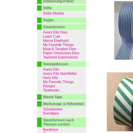
Embossing-Pulver
Stifte
Delta-Marker
Papier
Stanzformen
Avery Elle Dies
Lawn Cuts
Mama Elephant
My Favorite Things
Neat & Tangled Dies
Paper Smooches Dies
Taylored Expressions
Stempelkissen
Avery Elle
Avery Elle Nachfüller
Hero Arts
My Favorite Things
Ranger
Tsukineko
Washi Tape
Werkzeuge & Hilfsmittel
Schablonen
Sonstiges
Stanzformen nach
Themen sortiert
Bordüren