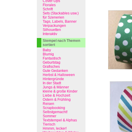
Cover-Ups
Florales
Schrift
Sets (Stackables usw.)
für Szenerien
Tags, Labels, Banner
Verpackungen
Silhouetten
Interaktiv
Stempel nach Themen
sortiert
Baby
Blumig
Fantastisch
Geburtstag
Grafisches
Gute Gedanken
Herbst & Halloween
Hintergründe
In der Stadt
Jungs & Männer
kleine & große Kinder
Liebe & Hochzeit
Ostern & Frühling
Reisen
Scrapbooking
Selbstgemacht!
Sommer
Textstempel & Alphas
Tierisch
Hmmm, lecker!