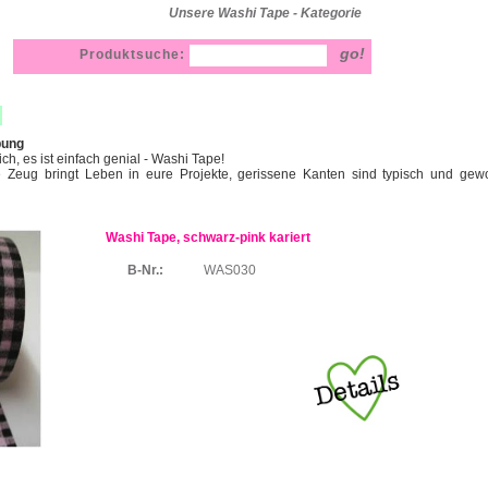
Unsere Washi Tape - Kategorie
Produktsuche:
bung
hlich, es ist einfach genial - Washi Tape!
e Zeug bringt Leben in eure Projekte, gerissene Kanten sind typisch und gewo
Washi Tape, schwarz-pink kariert
B-Nr.:
WAS030