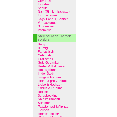
Cover-Ups
Florales
Schrift
Sets (Stackables usw.)
für Szenerien
Tags, Labels, Banner
Verpackungen
Silhouetten
Interaktiv
Stempel nach Themen
sortiert
Baby
Blumig
Fantastisch
Geburtstag
Grafisches
Gute Gedanken
Herbst & Halloween
Hintergründe
In der Stadt
Jungs & Männer
kleine & große Kinder
Liebe & Hochzeit
Ostern & Frühling
Reisen
Scrapbooking
Selbstgemacht!
Sommer
Textstempel & Alphas
Tierisch
Hmmm, lecker!