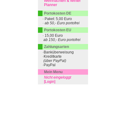
Weihnachten & Winter
Planner
Portokosten DE
· Paket: 5,00 Euro
· ab 50,- Euro portofrei
Portokosten EU
· 15,00 Euro
ab 150,- Euro portofrei
Zahlungsarten
·Banküberweisung
·Kreditkarte
(über PayPal)
·PayPal
Mein Menu
Nicht eingeloggt
[Login]