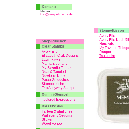
Kontakt:
Mail an:
info@stempelkueche.de
Stempelkissen
Avery Elle
Avery Elle Nachfül
Shop-Rubriken:
Hero Arts
Clear Stamps
My Favorite Things
Avery Elle
Ranger
Elizabeth Craft Designs
Tsukineko
Lawn Fawn
Mama Elephant
My Favorite Things
Neat & Tangled
Newton's Nook
Paper Smooches
Stempelküche
The Alleyway Stamps
Gummi-Stempel
Taylored Expressions
Dies und das
Farben & ähnliches
Pailletten / Sequins
Sticker
Wood Veneer