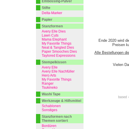
Embossing-Pulver
Stifte
Delta-Marker
Papier
Stanzformen
Avery Elle Dies
Lawn Cuts
Mama Elephant
Ende 2020 wird di
My Favorite Things
Preisen ka
Neat & Tangled Dies
Paper Smooches Dies
Alle Bestellungen di
Taylored Expressions
Stempelkissen
Vielen Da
Avery Elle
Avery Elle Nachfüller
Hero Arts
My Favorite Things
Ranger
Tsukineko
Washi Tape
based 
Werkzeuge & Hilfsmittel
Schablonen
Sonstiges
Stanzformen nach
Themen sortiert
Bordüren