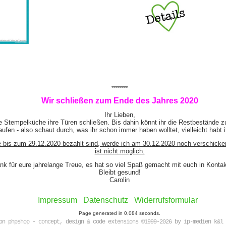
********
Wir schließen zum Ende des Jahres 2020
Ihr Lieben,
e Stempelküche ihre Türen schließen. Bis dahin könnt ihr die Restbestände z
ufen - also schaut durch, was ihr schon immer haben wolltet, vielleicht habt 
e bis zum 29.12.2020 bezahlt sind, werde ich am 30.12.2020 noch verschicke
ist nicht möglich.
nk für eure jahrelange Treue, es hat so viel Spaß gemacht mit euch in Kont
Bleibt gesund!
Carolin
Impressum
Datenschutz
Widerrufsformular
Page generated in 0,084 seconds.
on phpshop - concept, design & code extensions ©1999-2026 by ip-medien k&l 