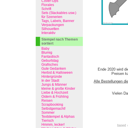
Cover-Ups
Florales
Schrift
Sets (Stackables usw.)
für Szenerien
Tags, Labels, Banner
Verpackungen
Silhouetten
Interaktiv
Stempel nach Themen
sortiert
Baby
Blumig
Fantastisch
Geburtstag
Grafisches
Gute Gedanken
Ende 2020 wird di
Herbst & Halloween
Preisen ka
Hintergründe
In der Stadt
Alle Bestellungen di
Jungs & Männer
kleine & große Kinder
Liebe & Hochzeit
Vielen Da
Ostern & Frühling
Reisen
Scrapbooking
Selbstgemacht!
Sommer
Textstempel & Alphas
Tierisch
Hmmm, lecker!
based 