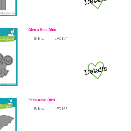
Give a Hoot Dies
B-Nr.:
LFD154
Peek-a-bat Dies
B-Nr.:
LFD153