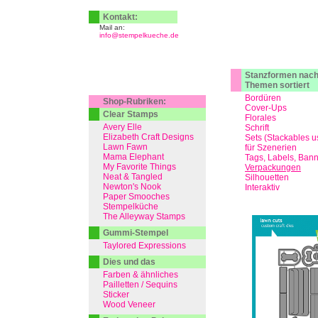
Kontakt:
Mail an:
info@stempelkueche.de
Stanzformen nac
Themen sortiert
Bordüren
Shop-Rubriken:
Cover-Ups
Clear Stamps
Florales
Avery Elle
Schrift
Elizabeth Craft Designs
Sets (Stackables u
Lawn Fawn
für Szenerien
Mama Elephant
Tags, Labels, Ban
My Favorite Things
Verpackungen
Neat & Tangled
Silhouetten
Newton's Nook
Interaktiv
Paper Smooches
Stempelküche
The Alleyway Stamps
Gummi-Stempel
Taylored Expressions
Dies und das
Farben & ähnliches
Pailletten / Sequins
Sticker
Wood Veneer