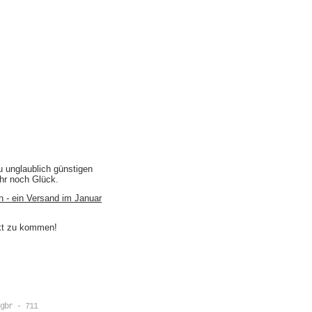
u unglaublich günstigen
ihr noch Glück.
n - ein Versand im Januar
akt zu kommen!
gbr - 711