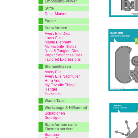
Embossing-Pulver
Stifte
Delta-Marker
Papier
Stanzformen
Avery Elle Dies
Lawn Cuts
Mama Elephant
My Favorite Things
Neat & Tangled Dies
Paper Smooches Dies
Taylored Expressions
Stempelkissen
Avery Elle
Avery Elle Nachfüller
Hero Arts
My Favorite Things
Ranger
Tsukineko
Washi Tape
Werkzeuge & Hilfsmittel
Schablonen
Sonstiges
Stanzformen nach
Themen sortiert
Bordüren