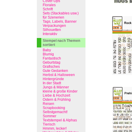
Cover-Ups
Florales
Schrift
Sets (Stackables usw.)
für Szenerien
Tags, Labels, Banner
Verpackungen
Silhouetten
Interaktiv
Stempel nach Themen
sortiert
Baby
Blumig
Fantastisch
Geburtstag
Grafisches
Gute Gedanken
Herbst & Halloween
Hintergründe
In der Stadt
Jungs & Männer
kleine & große Kinder
Liebe & Hochzeit
Ostern & Frühling
Reisen
Scrapbooking
Selbstgemacht!
Sommer
Textstempel & Alphas
Tierisch
Hmmm, lecker!