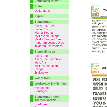
Embossing-Pulver
Stifte
Delta-Marker
Papier
Stanzformen
Avery Elle Dies
Lawn Cuts
Mama Elephant
My Favorite Things
Neat & Tangled Dies
Paper Smooches Dies
Taylored Expressions
Stempelkissen
Avery Elle
Avery Elle Nachfüller
Hero Arts
My Favorite Things
Ranger
Tsukineko
Washi Tape
Werkzeuge & Hilfsmittel
Schablonen
Sonstiges
Stanzformen nach
Themen sortiert
Bordüren