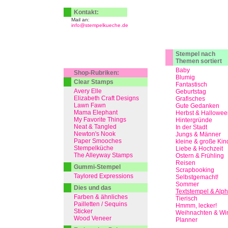
Kontakt:
Mail an:
info@stempelkueche.de
Stempel nach
Themen sortiert
Baby
Shop-Rubriken:
Blumig
Clear Stamps
Fantastisch
Avery Elle
Geburtstag
Elizabeth Craft Designs
Grafisches
Lawn Fawn
Gute Gedanken
Mama Elephant
Herbst & Hallowee
My Favorite Things
Hintergründe
Neat & Tangled
In der Stadt
Newton's Nook
Jungs & Männer
Paper Smooches
kleine & große Kin
Stempelküche
Liebe & Hochzeit
The Alleyway Stamps
Ostern & Frühling
Reisen
Gummi-Stempel
Scrapbooking
Taylored Expressions
Selbstgemacht!
Sommer
Dies und das
Textstempel & Alp
Farben & ähnliches
Tierisch
Pailletten / Sequins
Hmmm, lecker!
Sticker
Weihnachten & Win
Wood Veneer
Planner