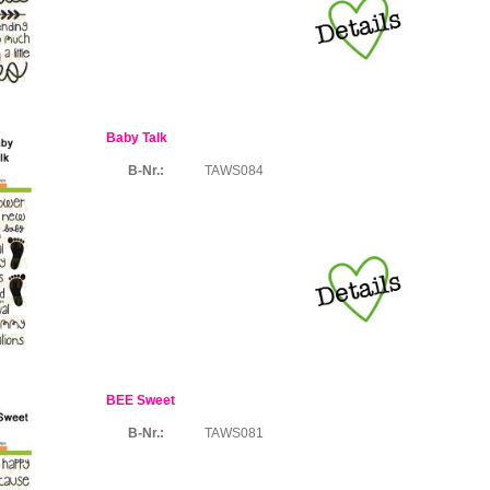
Baby Talk
B-Nr.:
TAWS084
BEE Sweet
B-Nr.:
TAWS081