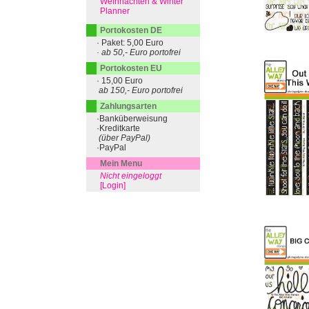
Weihnachten & Winter
Planner
Portokosten DE
· Paket: 5,00 Euro
· ab 50,- Euro portofrei
Portokosten EU
· 15,00 Euro
ab 150,- Euro portofrei
Zahlungsarten
·Banküberweisung
·Kreditkarte
(über PayPal)
·PayPal
Mein Menu
Nicht eingeloggt
[Login]