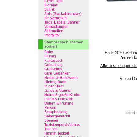
Cover-Ups
Florales
Schrift
Sets (Stackables usw.)
für Szenerien
Tags, Labels, Banner
Verpackungen
Silhouetten
Interaktiv
Stempel nach Themen
sortiert
Baby
Ende 2020 wird di
Blumig
Preisen ka
Fantastisch
Geburtstag
Alle Bestellungen di
Grafisches
Gute Gedanken
Herbst & Halloween
Vielen Da
Hintergründe
In der Stadt
Jungs & Männer
kleine & große Kinder
Liebe & Hochzeit
Ostern & Frühling
Reisen
Scrapbooking
based 
Selbstgemacht!
Sommer
Textstempel & Alphas
Tierisch
Hmmm, lecker!