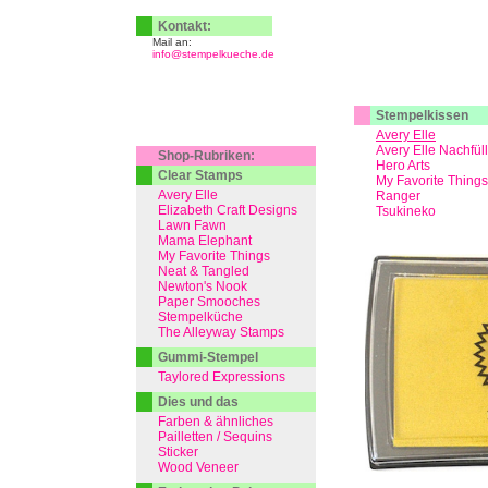
Kontakt:
Mail an:
info@stempelkueche.de
Stempelkissen
Avery Elle
Avery Elle Nachfül
Shop-Rubriken:
Hero Arts
Clear Stamps
My Favorite Things
Avery Elle
Ranger
Elizabeth Craft Designs
Tsukineko
Lawn Fawn
Mama Elephant
My Favorite Things
Neat & Tangled
Newton's Nook
Paper Smooches
Stempelküche
The Alleyway Stamps
Gummi-Stempel
Taylored Expressions
Dies und das
Farben & ähnliches
Pailletten / Sequins
Sticker
Wood Veneer