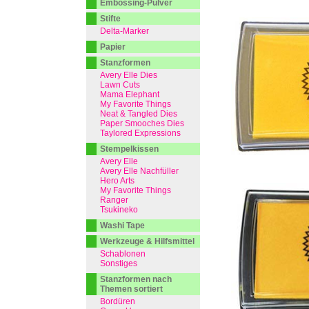
Embossing-Pulver
Stifte
Delta-Marker
Papier
Stanzformen
Avery Elle Dies
Lawn Cuts
Mama Elephant
My Favorite Things
Neat & Tangled Dies
Paper Smooches Dies
Taylored Expressions
Stempelkissen
Avery Elle
Avery Elle Nachfüller
Hero Arts
My Favorite Things
Ranger
Tsukineko
Washi Tape
Werkzeuge & Hilfsmittel
Schablonen
Sonstiges
Stanzformen nach
Themen sortiert
Bordüren