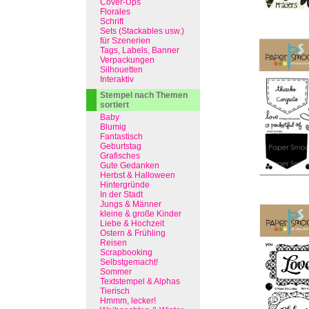
Cover-Ups
Florales
Schrift
Sets (Stackables usw.)
für Szenerien
Tags, Labels, Banner
Verpackungen
Silhouetten
Interaktiv
Stempel nach Themen
sortiert
Baby
Blumig
Fantastisch
Geburtstag
Grafisches
Gute Gedanken
Herbst & Halloween
Hintergründe
In der Stadt
Jungs & Männer
kleine & große Kinder
Liebe & Hochzeit
Ostern & Frühling
Reisen
Scrapbooking
Selbstgemacht!
Sommer
Textstempel & Alphas
Tierisch
Hmmm, lecker!