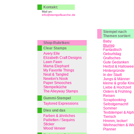
Kontakt:
Mail an:
info@stempelkueche.de
Stempel nach
Themen sortiert
Baby
Shop-Rubriken:
Blumig
Clear Stamps
Fantastisch
Avery Elle
Geburtstag
Elizabeth Craft Designs
Grafisches
Lawn Fawn
Gute Gedanken
Mama Elephant
Herbst & Hallowee
My Favorite Things
Hintergründe
Neat & Tangled
In der Stadt
Newton's Nook
Jungs & Männer
Paper Smooches
kleine & große Kin
Stempelküche
Liebe & Hochzeit
The Alleyway Stamps
Ostern & Frühling
Reisen
Gummi-Stempel
Scrapbooking
Taylored Expressions
Selbstgemacht!
Sommer
Dies und das
Textstempel & Alp
Farben & ähnliches
Tierisch
Pailletten / Sequins
Hmmm, lecker!
Sticker
Weihnachten & Win
Wood Veneer
Planner