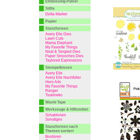
Embossing-Pulver
Stifte
Delta-Marker
Papier
Stanzformen
Avery Elle Dies
Lawn Cuts
Mama Elephant
My Favorite Things
Neat & Tangled Dies
Paper Smooches Dies
Taylored Expressions
Stempelkissen
Avery Elle
Avery Elle Nachfüller
Hero Arts
My Favorite Things
Ranger
Tsukineko
Washi Tape
Werkzeuge & Hilfsmittel
Schablonen
Sonstiges
Stanzformen nach
Themen sortiert
Bordüren