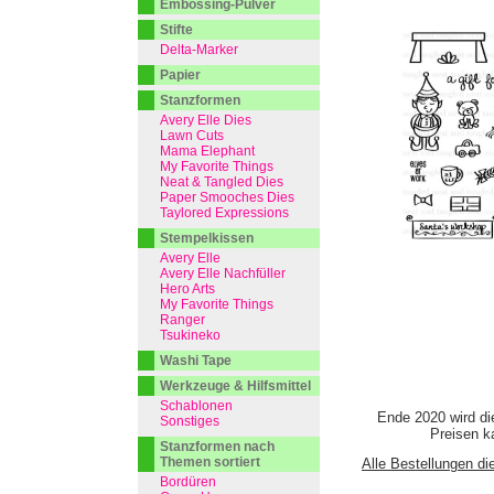
Embossing-Pulver
Stifte
Delta-Marker
Papier
Stanzformen
Avery Elle Dies
Lawn Cuts
Mama Elephant
My Favorite Things
Neat & Tangled Dies
Paper Smooches Dies
Taylored Expressions
Stempelkissen
Avery Elle
Avery Elle Nachfüller
Hero Arts
My Favorite Things
Ranger
Tsukineko
Washi Tape
Werkzeuge & Hilfsmittel
Schablonen
Ende 2020 wird di
Sonstiges
Preisen ka
Stanzformen nach
Themen sortiert
Alle Bestellungen di
Bordüren