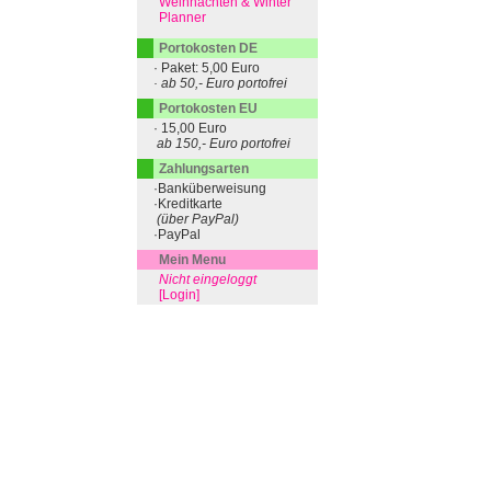
Weihnachten & Winter
Planner
Portokosten DE
· Paket: 5,00 Euro
· ab 50,- Euro portofrei
Portokosten EU
· 15,00 Euro
ab 150,- Euro portofrei
Zahlungsarten
·Banküberweisung
·Kreditkarte
(über PayPal)
·PayPal
Mein Menu
Nicht eingeloggt
[Login]