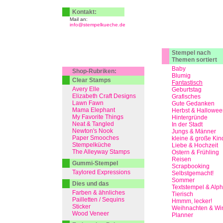
Kontakt:
Mail an:
info@stempelkueche.de
Stempel nach
Themen sortiert
Baby
Shop-Rubriken:
Blumig
Clear Stamps
Fantastisch
Avery Elle
Geburtstag
Elizabeth Craft Designs
Grafisches
Lawn Fawn
Gute Gedanken
Mama Elephant
Herbst & Hallowee
My Favorite Things
Hintergründe
Neat & Tangled
In der Stadt
Newton's Nook
Jungs & Männer
Paper Smooches
kleine & große Kin
Stempelküche
Liebe & Hochzeit
The Alleyway Stamps
Ostern & Frühling
Reisen
Gummi-Stempel
Scrapbooking
Taylored Expressions
Selbstgemacht!
Sommer
Dies und das
Textstempel & Alp
Farben & ähnliches
Tierisch
Pailletten / Sequins
Hmmm, lecker!
Sticker
Weihnachten & Win
Wood Veneer
Planner