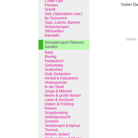
Cover-Ups
Vielen Da
Florales
Schrift
Sets (Stackables usw.)
für Szenerien
Tags, Labels, Banner
Verpackungen
Silhouetten
Interaktiv
based 
Stempel nach Themen
sortiert
Baby
Blumig
Fantastisch
Geburtstag
Grafisches
Gute Gedanken
Herbst & Halloween
Hintergründe
In der Stadt
Jungs & Männer
kleine & große Kinder
Liebe & Hochzeit
Ostern & Frühling
Reisen
Scrapbooking
Selbstgemacht!
Sommer
Textstempel & Alphas
Tierisch
Hmmm, lecker!