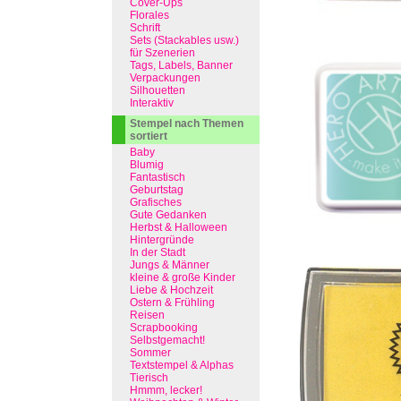
Cover-Ups
Florales
Schrift
Sets (Stackables usw.)
für Szenerien
Tags, Labels, Banner
Verpackungen
Silhouetten
Interaktiv
Stempel nach Themen
sortiert
Baby
Blumig
Fantastisch
Geburtstag
Grafisches
Gute Gedanken
Herbst & Halloween
Hintergründe
In der Stadt
Jungs & Männer
kleine & große Kinder
Liebe & Hochzeit
Ostern & Frühling
Reisen
Scrapbooking
Selbstgemacht!
Sommer
Textstempel & Alphas
Tierisch
Hmmm, lecker!