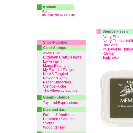
Kontakt:
Mail an:
info@stempelkueche.de
Stempelkissen
Avery Elle
Avery Elle Nachfül
Shop-Rubriken:
Hero Arts
Clear Stamps
My Favorite Things
Avery Elle
Ranger
Elizabeth Craft Designs
Tsukineko
Lawn Fawn
Mama Elephant
My Favorite Things
Neat & Tangled
Newton's Nook
Paper Smooches
Stempelküche
The Alleyway Stamps
Gummi-Stempel
Taylored Expressions
Dies und das
Farben & ähnliches
Pailletten / Sequins
Sticker
Wood Veneer