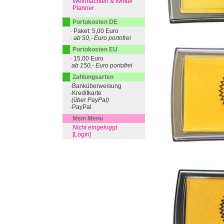
Weihnachten & Winter
Planner
Portokosten DE
· Paket: 5,00 Euro
· ab 50,- Euro portofrei
Portokosten EU
· 15,00 Euro
ab 150,- Euro portofrei
Zahlungsarten
·Banküberweisung
·Kreditkarte
(über PayPal)
·PayPal
Mein Menu
Nicht eingeloggt
[Login]