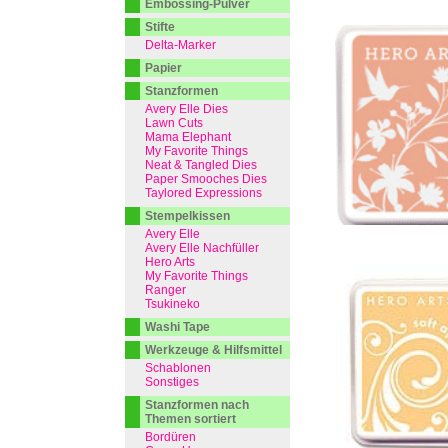
Embossing-Pulver
Stifte
Delta-Marker
Papier
Stanzformen
Avery Elle Dies
Lawn Cuts
Mama Elephant
My Favorite Things
Neat & Tangled Dies
Paper Smooches Dies
Taylored Expressions
Stempelkissen
Avery Elle
Avery Elle Nachfüller
Hero Arts
My Favorite Things
Ranger
Tsukineko
Washi Tape
Werkzeuge & Hilfsmittel
Schablonen
Sonstiges
Stanzformen nach
Themen sortiert
Bordüren