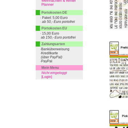
Weihnachten & Winter
Planner
Portokosten DE
· Paket: 5,00 Euro
· ab 50,- Euro portofrei
Portokosten EU
· 15,00 Euro
ab 150,- Euro portofrei
Zahlungsarten
·Banküberweisung
·Kreditkarte
(über PayPal)
·PayPal
Mein Menu
Nicht eingeloggt
[Login]