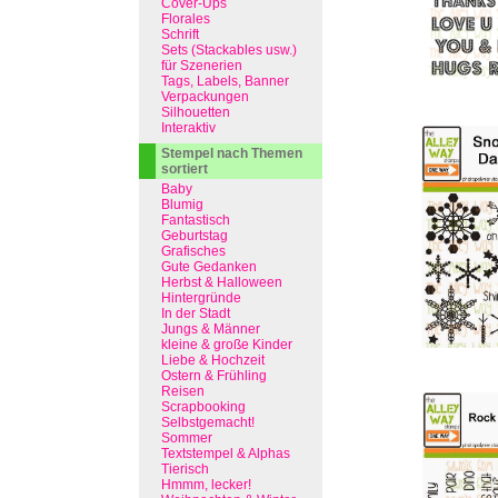
Cover-Ups
Florales
Schrift
Sets (Stackables usw.)
für Szenerien
Tags, Labels, Banner
Verpackungen
Silhouetten
Interaktiv
Stempel nach Themen
sortiert
Baby
Blumig
Fantastisch
Geburtstag
Grafisches
Gute Gedanken
Herbst & Halloween
Hintergründe
In der Stadt
Jungs & Männer
kleine & große Kinder
Liebe & Hochzeit
Ostern & Frühling
Reisen
Scrapbooking
Selbstgemacht!
Sommer
Textstempel & Alphas
Tierisch
Hmmm, lecker!