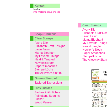
Kontakt:
Mail an:
info@stempelkueche.de
Clear Stamps
Avery Elle
Elizabeth Craft De
Shop-Rubriken:
Lawn Fawn
Clear Stamps
Mama Elephant
Avery Elle
My Favorite Things
Elizabeth Craft Designs
Neat & Tangled
Lawn Fawn
Newton's Nook
Mama Elephant
Paper Smooches
My Favorite Things
Stempelküche
Neat & Tangled
The Alleyway Sta
Newton's Nook
Paper Smooches
Stempelküche
The Alleyway Stamps
Gummi-Stempel
Taylored Expressions
Dies und das
Farben & ähnliches
Pailletten / Sequins
Sticker
Wood Veneer