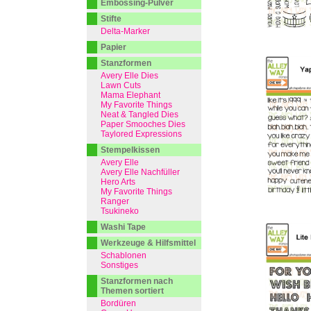
Embossing-Pulver
Stifte
Delta-Marker
Papier
Stanzformen
Avery Elle Dies
Lawn Cuts
Mama Elephant
My Favorite Things
Neat & Tangled Dies
Paper Smooches Dies
Taylored Expressions
Stempelkissen
Avery Elle
Avery Elle Nachfüller
Hero Arts
My Favorite Things
Ranger
Tsukineko
Washi Tape
Werkzeuge & Hilfsmittel
Schablonen
Sonstiges
Stanzformen nach
Themen sortiert
Bordüren