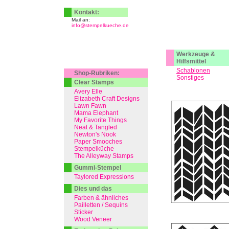
Kontakt:
Mail an:
info@stempelkueche.de
Werkzeuge &
Hilfsmittel
Schablonen
Shop-Rubriken:
Sonstiges
Clear Stamps
Avery Elle
Elizabeth Craft Designs
Lawn Fawn
Mama Elephant
My Favorite Things
Neat & Tangled
Newton's Nook
Paper Smooches
Stempelküche
The Alleyway Stamps
Gummi-Stempel
Taylored Expressions
Dies und das
Farben & ähnliches
Pailletten / Sequins
Sticker
Wood Veneer