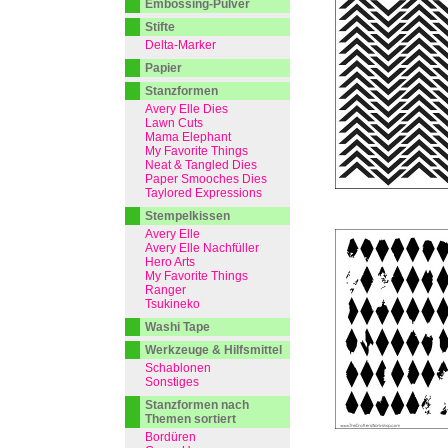
Embossing-Pulver
Stifte
Delta-Marker
Papier
Stanzformen
Avery Elle Dies
Lawn Cuts
Mama Elephant
My Favorite Things
Neat & Tangled Dies
Paper Smooches Dies
Taylored Expressions
Stempelkissen
Avery Elle
Avery Elle Nachfüller
Hero Arts
My Favorite Things
Ranger
Tsukineko
Washi Tape
Werkzeuge & Hilfsmittel
Schablonen
Sonstiges
Stanzformen nach
Themen sortiert
Bordüren