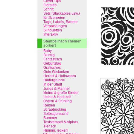
Cover-Ups
Florales
Schrift
Sets (Stackables usw.)
für Szenerien
Tags, Labels, Banner
Verpackungen
Silhouetten
Interaktiv
Stempel nach Themen
sortiert
Baby
Blumig
Fantastisch
Geburtstag
Grafisches
Gute Gedanken
Herbst & Halloween
Hintergründe
In der Stadt
Jungs & Männer
kleine & große Kinder
Liebe & Hochzeit
Ostern & Frühling
Reisen
Scrapbooking
Selbstgemacht!
Sommer
Textstempel & Alphas
Tierisch
Hmmm, lecker!