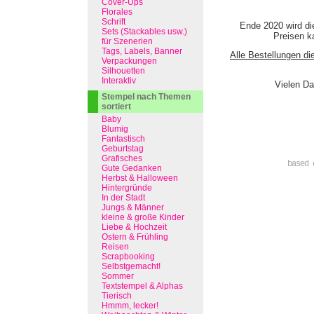
Cover-Ups
Florales
Schrift
Ende 2020 wird di
Sets (Stackables usw.)
Preisen ka
für Szenerien
Tags, Labels, Banner
Alle Bestellungen di
Verpackungen
Silhouetten
Interaktiv
Vielen Da
Stempel nach Themen
sortiert
Baby
Blumig
Fantastisch
Geburtstag
Grafisches
based 
Gute Gedanken
Herbst & Halloween
Hintergründe
In der Stadt
Jungs & Männer
kleine & große Kinder
Liebe & Hochzeit
Ostern & Frühling
Reisen
Scrapbooking
Selbstgemacht!
Sommer
Textstempel & Alphas
Tierisch
Hmmm, lecker!