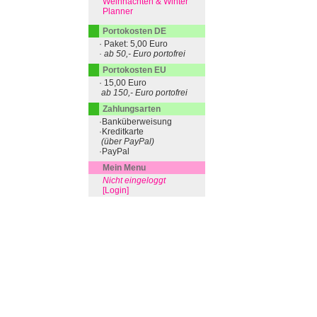
Weihnachten & Winter
Planner
Portokosten DE
· Paket: 5,00 Euro
· ab 50,- Euro portofrei
Portokosten EU
· 15,00 Euro
ab 150,- Euro portofrei
Zahlungsarten
·Banküberweisung
·Kreditkarte
(über PayPal)
·PayPal
Mein Menu
Nicht eingeloggt
[Login]