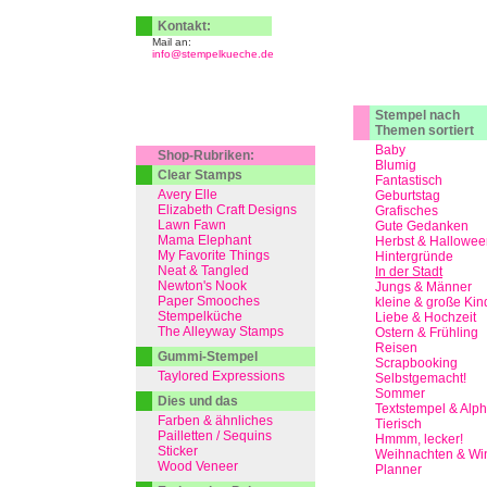
Kontakt:
Mail an:
info@stempelkueche.de
Stempel nach
Themen sortiert
Baby
Shop-Rubriken:
Blumig
Clear Stamps
Fantastisch
Avery Elle
Geburtstag
Elizabeth Craft Designs
Grafisches
Lawn Fawn
Gute Gedanken
Mama Elephant
Herbst & Hallowee
My Favorite Things
Hintergründe
Neat & Tangled
In der Stadt
Newton's Nook
Jungs & Männer
Paper Smooches
kleine & große Kin
Stempelküche
Liebe & Hochzeit
The Alleyway Stamps
Ostern & Frühling
Reisen
Gummi-Stempel
Scrapbooking
Taylored Expressions
Selbstgemacht!
Sommer
Dies und das
Textstempel & Alp
Farben & ähnliches
Tierisch
Pailletten / Sequins
Hmmm, lecker!
Sticker
Weihnachten & Win
Wood Veneer
Planner