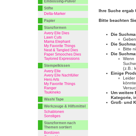
Embossing-Pulver
Stifte
Ihre Suche ergab 0
Delta-Marker
Bitte beachten Si
Papier
Stanzformen
Avery Elle Dies
Die Suchma
Lawn Cuts
Geben 
Mama Elephant
Die Suchmas
My Favorite Things
Bitte 
Neat & Tangled Dies
Die Suchmas
Paper Smooches Dies
Wenn I
Taylored Expressions
Suchwo
Stempelkissen
(z.B.:
Avery Elle
Einige Prod
Avery Elle Nachfüller
Leider
Hero Arts
könnte
My Favorite Things
Versuc
Ranger
Tsukineko
Um weitere 
Kategorie, i
Washi Tape
Groß- und K
Werkzeuge & Hilfsmittel
Schablonen
Sonstiges
Stanzformen nach
Themen sortiert
Bordüren