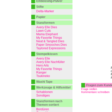
Embossing-Pulver
Stifte
Delta-Marker
Papier
Stanzformen
Avery Elle Dies
Lawn Cuts
Mama Elephant
My Favorite Things
Neat & Tangled Dies
Paper Smooches Dies
Taylored Expressions
Stempelkissen
Avery Elle
Avery Elle Nachfüller
Hero Arts
My Favorite Things
d
Ranger
f
Tsukineko
Washi Tape
Fragen zum Kund
Werkzeuge & Hilfsmittel
Frage stellen
Schablonen
Kommentare schreiben
Sonstiges
Stanzformen nach
Themen sortiert
Bordüren