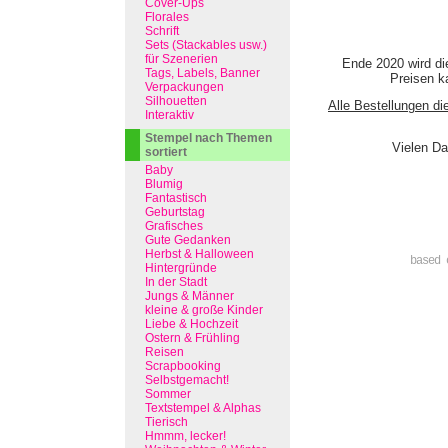
Cover-Ups
Florales
Schrift
Sets (Stackables usw.)
für Szenerien
Ende 2020 wird di
Tags, Labels, Banner
Preisen ka
Verpackungen
Silhouetten
Alle Bestellungen di
Interaktiv
Stempel nach Themen
Vielen Da
sortiert
Baby
Blumig
Fantastisch
Geburtstag
Grafisches
Gute Gedanken
Herbst & Halloween
based 
Hintergründe
In der Stadt
Jungs & Männer
kleine & große Kinder
Liebe & Hochzeit
Ostern & Frühling
Reisen
Scrapbooking
Selbstgemacht!
Sommer
Textstempel & Alphas
Tierisch
Hmmm, lecker!