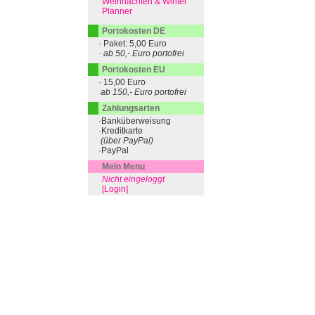
Weihnachten & Winter
Planner
Portokosten DE
· Paket: 5,00 Euro
· ab 50,- Euro portofrei
Portokosten EU
· 15,00 Euro
ab 150,- Euro portofrei
Zahlungsarten
·Banküberweisung
·Kreditkarte
(über PayPal)
·PayPal
Mein Menu
Nicht eingeloggt
[Login]