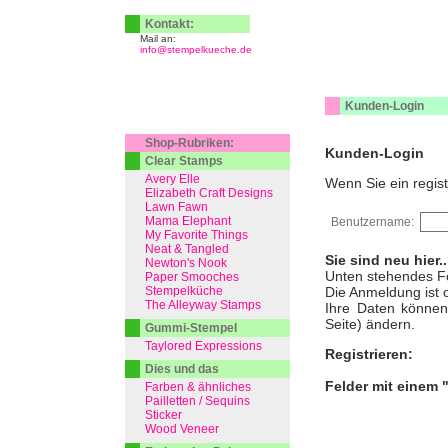
Kontakt:
Mail an:
info@stempelkueche.de
Kunden-Login
Shop-Rubriken:
Kunden-Login
Clear Stamps
Avery Elle
Wenn Sie ein regist
Elizabeth Craft Designs
Lawn Fawn
Mama Elephant
Benutzername:
My Favorite Things
Neat & Tangled
Sie sind neu hier.
Newton's Nook
Unten stehendes Fo
Paper Smooches
Stempelküche
Die Anmeldung ist o
The Alleyway Stamps
Ihre Daten können 
Seite) ändern.
Gummi-Stempel
Taylored Expressions
Registrieren:
Dies und das
Felder mit einem 
Farben & ähnliches
Pailletten / Sequins
Sticker
Wood Veneer