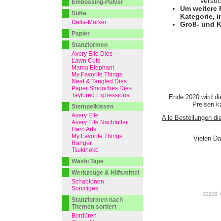
Versuc
Embossing-Pulver
Um weitere 
Stifte
Kategorie, i
Delta-Marker
Groß- und K
Papier
Stanzformen
Avery Elle Dies
Lawn Cuts
Mama Elephant
My Favorite Things
Neat & Tangled Dies
Paper Smooches Dies
Taylored Expressions
Ende 2020 wird di
Preisen ka
Stempelkissen
Avery Elle
Alle Bestellungen di
Avery Elle Nachfüller
Hero Arts
My Favorite Things
Vielen Da
Ranger
Tsukineko
Washi Tape
Werkzeuge & Hilfsmittel
Schablonen
Sonstiges
based 
Stanzformen nach
Themen sortiert
Bordüren