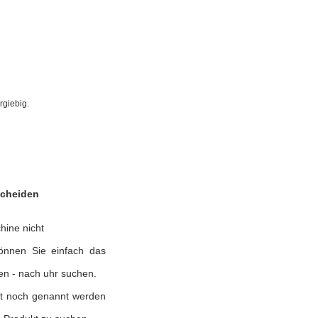
rgiebig.
scheiden
hine nicht
können Sie einfach das
en - nach uhr suchen.
nst noch genannt werden