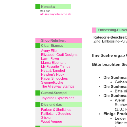
Kontakt:
Mail an:
info@stempelkueche.de
Embossing-Pulve
Kategorie-Beschrei
Shop-Rubriken:
Zing! Embossing-Pulve
Clear Stamps
Avery Elle
Elizabeth Craft Designs
Ihre Suche ergab 0
Lawn Fawn
Mama Elephant
Bitte beachten Si
My Favorite Things
Neat & Tangled
Newton's Nook
Die Suchma
Paper Smooches
Geben 
Stempelküche
Die Suchmas
The Alleyway Stamps
Bitte 
Gummi-Stempel
Die Suchmas
Taylored Expressions
Wenn I
Suchwo
Dies und das
(z.B.:
Farben & ähnliches
Einige Prod
Pailletten / Sequins
Sticker
Leider
Wood Veneer
könnte