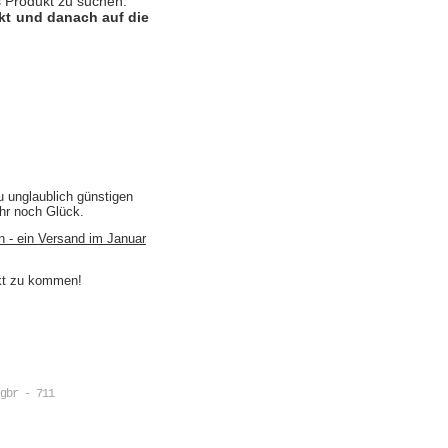
 Produkt zu suchen.
ukt und danach auf die
u unglaublich günstigen
ihr noch Glück.
n - ein Versand im Januar
akt zu kommen!
gbr - 711