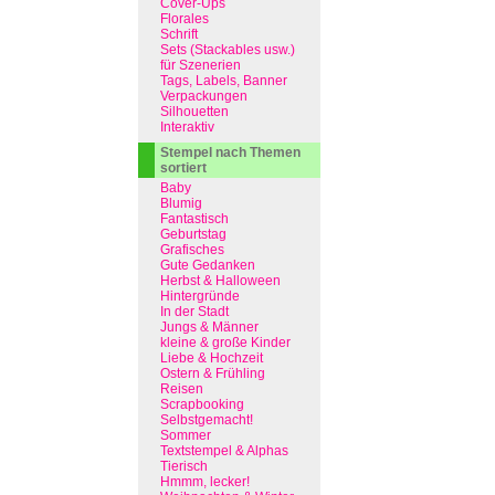
Cover-Ups
Florales
Schrift
Sets (Stackables usw.)
für Szenerien
Tags, Labels, Banner
Verpackungen
Silhouetten
Interaktiv
Stempel nach Themen
sortiert
Baby
Blumig
Fantastisch
Geburtstag
Grafisches
Gute Gedanken
Herbst & Halloween
Hintergründe
In der Stadt
Jungs & Männer
kleine & große Kinder
Liebe & Hochzeit
Ostern & Frühling
Reisen
Scrapbooking
Selbstgemacht!
Sommer
Textstempel & Alphas
Tierisch
Hmmm, lecker!