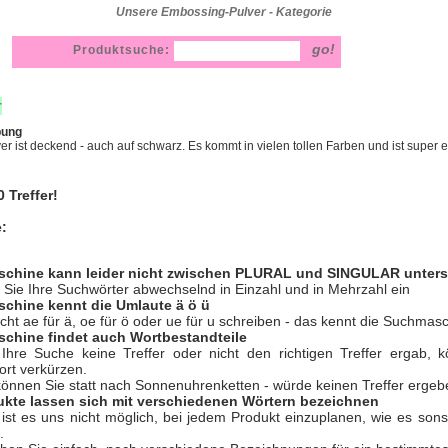
Unsere Embossing-Pulver - Kategorie
Produktsuche:
r
bung
r ist deckend - auch auf schwarz. Es kommt in vielen tollen Farben und ist super e
 Treffer!
e:
schine kann leider nicht zwischen PLURAL und SINGULAR unter
Sie Ihre Suchwörter abwechselnd in Einzahl und in Mehrzahl ein
chine kennt die Umlaute ä ö ü
nicht ae für ä, oe für ö oder ue für u schreiben - das kennt die Suchmasc
chine findet auch Wortbestandteile
hre Suche keine Treffer oder nicht den richtigen Treffer ergab, 
rt verkürzen.
 können Sie statt nach Sonnenuhrenketten - würde keinen Treffer ergeb
ukte lassen sich mit verschiedenen Wörtern bezeichnen
 ist es uns nicht möglich, bei jedem Produkt einzuplanen, wie es so
.