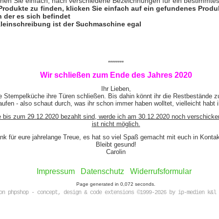
hen Sie einfach, nach verschiedene Bezeichnungen für ein bestimmtes
Produkte zu finden, klicken Sie einfach auf ein gefundenes Prod
n der es sich befindet
leinschreibung ist der Suchmaschine egal
********
Wir schließen zum Ende des Jahres 2020
Ihr Lieben,
e Stempelküche ihre Türen schließen. Bis dahin könnt ihr die Restbestände z
ufen - also schaut durch, was ihr schon immer haben wolltet, vielleicht habt 
e bis zum 29.12.2020 bezahlt sind, werde ich am 30.12.2020 noch verschicke
ist nicht möglich.
nk für eure jahrelange Treue, es hat so viel Spaß gemacht mit euch in Kont
Bleibt gesund!
Carolin
Impressum
Datenschutz
Widerrufsformular
Page generated in 0,072 seconds.
on phpshop - concept, design & code extensions ©1999-2026 by ip-medien k&l 