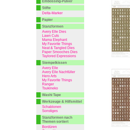
Embossing-Pulver
Stifte
Delta-Marker
Papier
Stanzformen
Avery Elle Dies
Lawn Cuts
Mama Elephant
My Favorite Things
Neat & Tangled Dies
Paper Smooches Dies
Taylored Expressions
Stempelkissen
Avery Elle
Avery Elle Nachfüller
Hero Arts
My Favorite Things
Ranger
Tsukineko
Washi Tape
Werkzeuge & Hilfsmittel
Schablonen
Sonstiges
Stanzformen nach
Themen sortiert
Bordüren