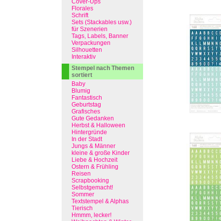
Cover-Ups
Florales
Schrift
Sets (Stackables usw.)
für Szenerien
Tags, Labels, Banner
Verpackungen
Silhouetten
Interaktiv
Stempel nach Themen
sortiert
Baby
Blumig
Fantastisch
Geburtstag
Grafisches
Gute Gedanken
Herbst & Halloween
Hintergründe
In der Stadt
Jungs & Männer
kleine & große Kinder
Liebe & Hochzeit
Ostern & Frühling
Reisen
Scrapbooking
Selbstgemacht!
Sommer
Textstempel & Alphas
Tierisch
Hmmm, lecker!