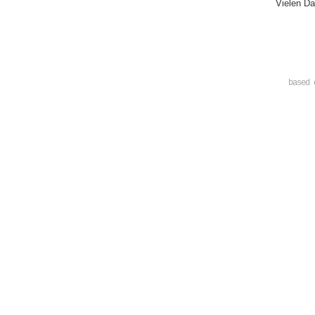
Vielen Da
based 