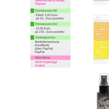
Weihnachten & Winter
Planner
Portokosten DE
· Paket: 5,00 Euro
· ab 50,- Euro portofrei
Portokosten EU
· 15,00 Euro
ab 150,- Euro portofrei
Zahlungsarten
·Banküberweisung
·Kreditkarte
(über PayPal)
·PayPal
Mein Menu
Nicht eingeloggt
[Login]