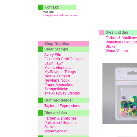
Kontakt:
Mail an:
info@stempelkueche.de
Dies und das
Farben & ähnliche
Pailletten / Sequin
Shop-Rubriken:
Sticker
Clear Stamps
Wood Veneer
Avery Elle
Elizabeth Craft Designs
Lawn Fawn
Mama Elephant
My Favorite Things
Neat & Tangled
Newton's Nook
Paper Smooches
Stempelküche
The Alleyway Stamps
Gummi-Stempel
Taylored Expressions
Dies und das
Farben & ähnliches
Pailletten / Sequins
Sticker
Wood Veneer