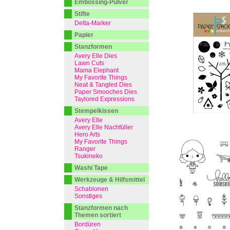
Embossing-Pulver
Stifte
Delta-Marker
Papier
Stanzformen
Avery Elle Dies
Lawn Cuts
Mama Elephant
My Favorite Things
Neat & Tangled Dies
Paper Smooches Dies
Taylored Expressions
Stempelkissen
Avery Elle
Avery Elle Nachfüller
Hero Arts
My Favorite Things
Ranger
Tsukineko
Washi Tape
Werkzeuge & Hilfsmittel
Schablonen
Sonstiges
Stanzformen nach
Themen sortiert
Bordüren