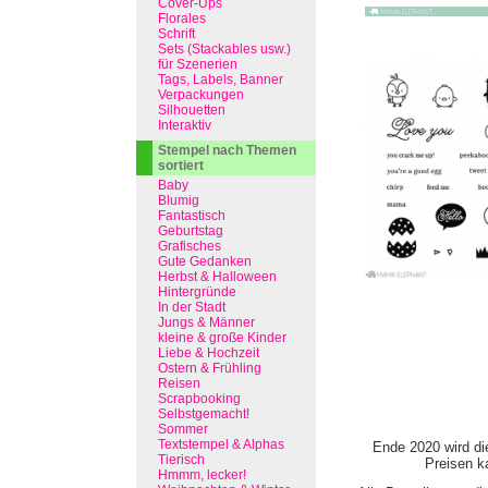
Cover-Ups
Florales
Schrift
Sets (Stackables usw.)
für Szenerien
Tags, Labels, Banner
Verpackungen
Silhouetten
Interaktiv
Stempel nach Themen
sortiert
Baby
Blumig
Fantastisch
Geburtstag
Grafisches
Gute Gedanken
Herbst & Halloween
Hintergründe
In der Stadt
Jungs & Männer
kleine & große Kinder
Liebe & Hochzeit
Ostern & Frühling
Reisen
Scrapbooking
Selbstgemacht!
Sommer
Textstempel & Alphas
Ende 2020 wird di
Tierisch
Preisen ka
Hmmm, lecker!