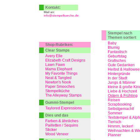
Kontakt:
Mail an:
info@stempelkueche.de
Stempel nach
Themen sortiert
Baby
Shop-Rubriken:
Blumig
Clear Stamps
Fantastisch
Avery Elle
Geburtstag
Elizabeth Craft Designs
Grafisches
Lawn Fawn
Gute Gedanken
Mama Elephant
Herbst & Hallowee
My Favorite Things
Hintergründe
Neat & Tangled
In der Stadt
Newton's Nook
Jungs & Männer
Paper Smooches
kleine & große Kin
Stempelküche
Liebe & Hochzeit
The Alleyway Stamps
Ostern & Frühling
Reisen
Gummi-Stempel
Scrapbooking
Taylored Expressions
Selbstgemacht!
Sommer
Dies und das
Textstempel & Alp
Farben & ähnliches
Tierisch
Pailletten / Sequins
Hmmm, lecker!
Sticker
Weihnachten & Win
Wood Veneer
Planner