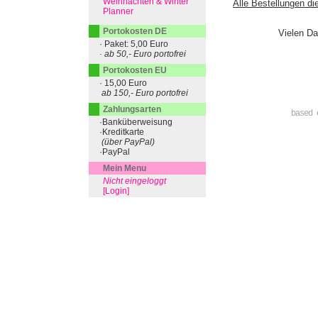
Weihnachten & Winter
Alle Bestellungen di
Planner
Portokosten DE
Vielen Da
· Paket: 5,00 Euro
· ab 50,- Euro portofrei
Portokosten EU
· 15,00 Euro
ab 150,- Euro portofrei
Zahlungsarten
based 
·Banküberweisung
·Kreditkarte
(über PayPal)
·PayPal
Mein Menu
Nicht eingeloggt
[Login]