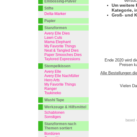
Versuc
Embossing-Pulver
Um weitere 
Stifte
Kategorie, i
Delta-Marker
Groß- und K
Papier
Stanzformen
Avery Elle Dies
Lawn Cuts
Mama Elephant
My Favorite Things
Neat & Tangled Dies
Paper Smooches Dies
Taylored Expressions
Ende 2020 wird di
Preisen ka
Stempelkissen
Avery Elle
Alle Bestellungen di
Avery Elle Nachfüller
Hero Arts
My Favorite Things
Vielen Da
Ranger
Tsukineko
Washi Tape
Werkzeuge & Hilfsmittel
Schablonen
Sonstiges
based 
Stanzformen nach
Themen sortiert
Bordüren