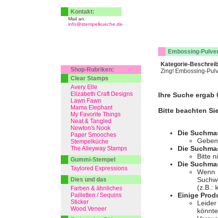
Kontakt:
Mail an:
info@stempelkueche.de
Embossing-Pulve
Kategorie-Beschrei
Shop-Rubriken:
Zing! Embossing-Pulve
Clear Stamps
Avery Elle
Elizabeth Craft Designs
Ihre Suche ergab 0
Lawn Fawn
Mama Elephant
Bitte beachten Si
My Favorite Things
Neat & Tangled
Newton's Nook
Die Suchma
Paper Smooches
Geben 
Stempelküche
Die Suchmas
The Alleyway Stamps
Bitte 
Gummi-Stempel
Die Suchmas
Taylored Expressions
Wenn I
Suchwo
Dies und das
(z.B.:
Farben & ähnliches
Einige Prod
Pailletten / Sequins
Sticker
Leider
Wood Veneer
könnte