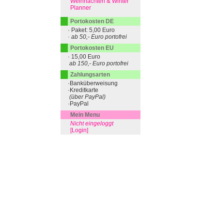
Weihnachten & Winter
Planner
Portokosten DE
· Paket: 5,00 Euro
· ab 50,- Euro portofrei
Portokosten EU
· 15,00 Euro
ab 150,- Euro portofrei
Zahlungsarten
·Banküberweisung
·Kreditkarte
(über PayPal)
·PayPal
Mein Menu
Nicht eingeloggt
[Login]