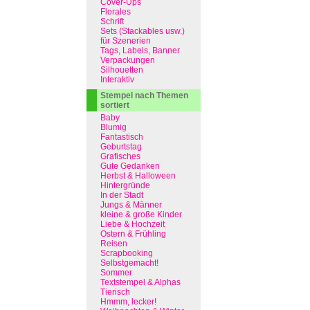
Cover-Ups
Florales
Schrift
Sets (Stackables usw.)
für Szenerien
Tags, Labels, Banner
Verpackungen
Silhouetten
Interaktiv
Stempel nach Themen
sortiert
Baby
Blumig
Fantastisch
Geburtstag
Grafisches
Gute Gedanken
Herbst & Halloween
Hintergründe
In der Stadt
Jungs & Männer
kleine & große Kinder
Liebe & Hochzeit
Ostern & Frühling
Reisen
Scrapbooking
Selbstgemacht!
Sommer
Textstempel & Alphas
Tierisch
Hmmm, lecker!