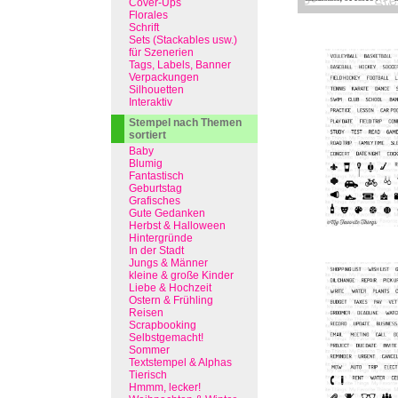
Cover-Ups
Florales
Schrift
Sets (Stackables usw.)
für Szenerien
Tags, Labels, Banner
Verpackungen
Silhouetten
Interaktiv
Stempel nach Themen
sortiert
Baby
Blumig
Fantastisch
Geburtstag
Grafisches
Gute Gedanken
Herbst & Halloween
Hintergründe
In der Stadt
Jungs & Männer
kleine & große Kinder
Liebe & Hochzeit
Ostern & Frühling
Reisen
Scrapbooking
Selbstgemacht!
Sommer
Textstempel & Alphas
Tierisch
Hmmm, lecker!