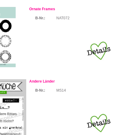
Ornate Frames
B-Nr.:
NAT072
Andere Länder
B-Nr.:
MS14