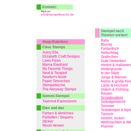
Kontakt:
Mail an:
info@stempelkueche.de
Stempel nach
Themen sortiert
Baby
Shop-Rubriken:
Blumig
Clear Stamps
Fantastisch
Avery Elle
Geburtstag
Elizabeth Craft Designs
Grafisches
Lawn Fawn
Gute Gedanken
Mama Elephant
Herbst & Hallowee
My Favorite Things
Hintergründe
Neat & Tangled
In der Stadt
Newton's Nook
Jungs & Männer
Paper Smooches
kleine & große Kin
Stempelküche
Liebe & Hochzeit
The Alleyway Stamps
Ostern & Frühling
Reisen
Gummi-Stempel
Scrapbooking
Taylored Expressions
Selbstgemacht!
Sommer
Dies und das
Textstempel & Alp
Farben & ähnliches
Tierisch
Pailletten / Sequins
Hmmm, lecker!
Sticker
Weihnachten & Win
Wood Veneer
Planner