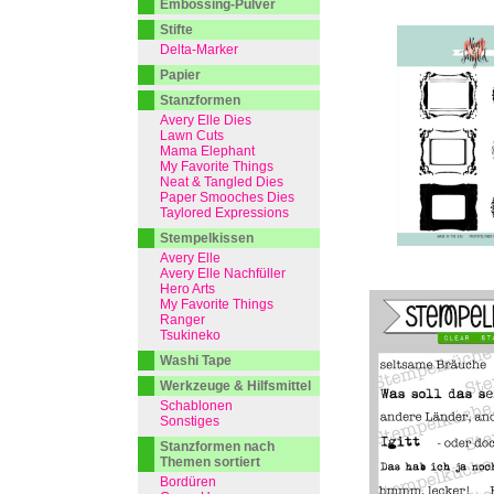
Embossing-Pulver
Stifte
Delta-Marker
Papier
Stanzformen
Avery Elle Dies
Lawn Cuts
Mama Elephant
My Favorite Things
Neat & Tangled Dies
Paper Smooches Dies
Taylored Expressions
Stempelkissen
Avery Elle
Avery Elle Nachfüller
Hero Arts
My Favorite Things
Ranger
Tsukineko
Washi Tape
Werkzeuge & Hilfsmittel
Schablonen
Sonstiges
Stanzformen nach
Themen sortiert
Bordüren