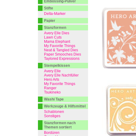
Embossing-Pulver
Stifte
Delta-Marker
Papier
Stanzformen
Avery Elle Dies
Lawn Cuts
Mama Elephant
My Favorite Things
Neat & Tangled Dies
Paper Smooches Dies
Taylored Expressions
Stempelkissen
Avery Elle
Avery Elle Nachfüller
Hero Arts
My Favorite Things
Ranger
Tsukineko
Washi Tape
Werkzeuge & Hilfsmittel
Schablonen
Sonstiges
Stanzformen nach
Themen sortiert
Bordüren