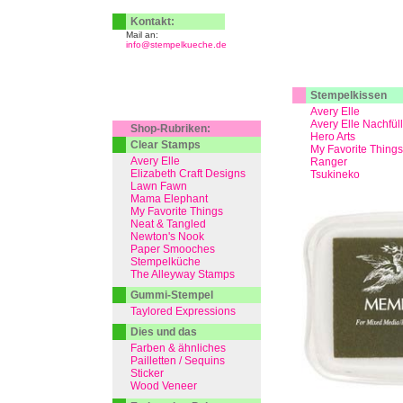
Kontakt:
Mail an:
info@stempelkueche.de
Stempelkissen
Avery Elle
Avery Elle Nachfül
Shop-Rubriken:
Hero Arts
Clear Stamps
My Favorite Things
Avery Elle
Ranger
Elizabeth Craft Designs
Tsukineko
Lawn Fawn
Mama Elephant
My Favorite Things
Neat & Tangled
Newton's Nook
Paper Smooches
Stempelküche
The Alleyway Stamps
Gummi-Stempel
Taylored Expressions
Dies und das
Farben & ähnliches
Pailletten / Sequins
Sticker
Wood Veneer