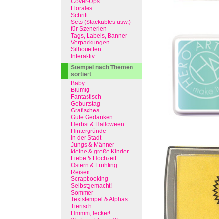
Cover-Ups
Florales
Schrift
Sets (Stackables usw.)
für Szenerien
Tags, Labels, Banner
Verpackungen
Silhouetten
Interaktiv
Stempel nach Themen
sortiert
Baby
Blumig
Fantastisch
Geburtstag
Grafisches
Gute Gedanken
Herbst & Halloween
Hintergründe
In der Stadt
Jungs & Männer
kleine & große Kinder
Liebe & Hochzeit
Ostern & Frühling
Reisen
Scrapbooking
Selbstgemacht!
Sommer
Textstempel & Alphas
Tierisch
Hmmm, lecker!