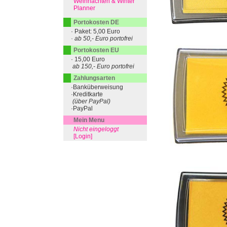
Weihnachten & Winter
Planner
Portokosten DE
· Paket: 5,00 Euro
· ab 50,- Euro portofrei
Portokosten EU
· 15,00 Euro
ab 150,- Euro portofrei
Zahlungsarten
·Banküberweisung
·Kreditkarte
(über PayPal)
·PayPal
Mein Menu
Nicht eingeloggt
[Login]