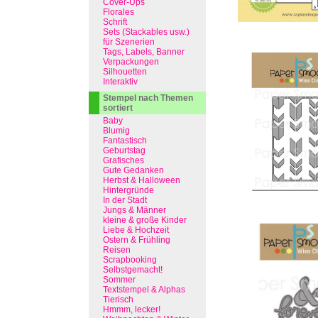
Cover-Ups
Florales
Schrift
Sets (Stackables usw.)
für Szenerien
Tags, Labels, Banner
Verpackungen
Silhouetten
Interaktiv
Stempel nach Themen
sortiert
Baby
Blumig
Fantastisch
Geburtstag
Grafisches
Gute Gedanken
Herbst & Halloween
Hintergründe
In der Stadt
Jungs & Männer
kleine & große Kinder
Liebe & Hochzeit
Ostern & Frühling
Reisen
Scrapbooking
Selbstgemacht!
Sommer
Textstempel & Alphas
Tierisch
Hmmm, lecker!