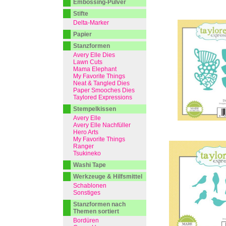
Embossing-Pulver
Stifte
Delta-Marker
Papier
Stanzformen
Avery Elle Dies
Lawn Cuts
Mama Elephant
My Favorite Things
Neat & Tangled Dies
Paper Smooches Dies
Taylored Expressions
Stempelkissen
Avery Elle
Avery Elle Nachfüller
Hero Arts
My Favorite Things
Ranger
Tsukineko
Washi Tape
Werkzeuge & Hilfsmittel
Schablonen
Sonstiges
Stanzformen nach
Themen sortiert
Bordüren