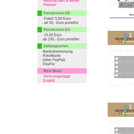
Weihnachten & Winter
Planner
Portokosten DE
· Paket: 5,00 Euro
· ab 50,- Euro portofrei
Portokosten EU
· 15,00 Euro
ab 150,- Euro portofrei
Zahlungsarten
·Banküberweisung
·Kreditkarte
(über PayPal)
·PayPal
Mein Menu
Nicht eingeloggt
[Login]