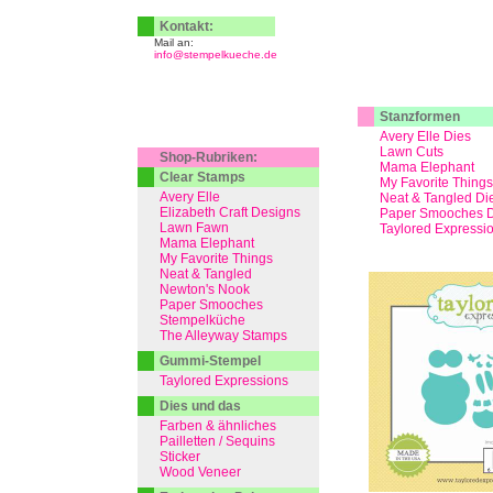
Kontakt:
Mail an:
info@stempelkueche.de
Stanzformen
Avery Elle Dies
Lawn Cuts
Shop-Rubriken:
Mama Elephant
Clear Stamps
My Favorite Things
Avery Elle
Neat & Tangled Di
Elizabeth Craft Designs
Paper Smooches D
Lawn Fawn
Taylored Expressi
Mama Elephant
My Favorite Things
Neat & Tangled
Newton's Nook
Paper Smooches
Stempelküche
The Alleyway Stamps
Gummi-Stempel
Taylored Expressions
Dies und das
Farben & ähnliches
Pailletten / Sequins
Sticker
Wood Veneer