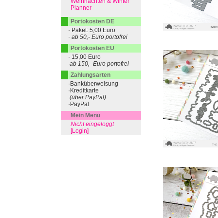
Weihnachten & Winter
Planner
Portokosten DE
· Paket: 5,00 Euro
· ab 50,- Euro portofrei
Portokosten EU
· 15,00 Euro
ab 150,- Euro portofrei
Zahlungsarten
·Banküberweisung
·Kreditkarte
(über PayPal)
·PayPal
Mein Menu
Nicht eingeloggt
[Login]