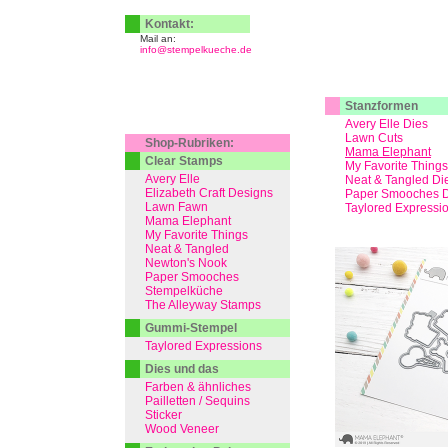
Kontakt:
Mail an:
info@stempelkueche.de
Stanzformen
Avery Elle Dies
Lawn Cuts
Shop-Rubriken:
Mama Elephant
Clear Stamps
My Favorite Things
Avery Elle
Neat & Tangled Di
Elizabeth Craft Designs
Paper Smooches D
Lawn Fawn
Taylored Expressi
Mama Elephant
My Favorite Things
Neat & Tangled
Newton's Nook
Paper Smooches
Stempelküche
The Alleyway Stamps
Gummi-Stempel
Taylored Expressions
Dies und das
Farben & ähnliches
Pailletten / Sequins
Sticker
Wood Veneer