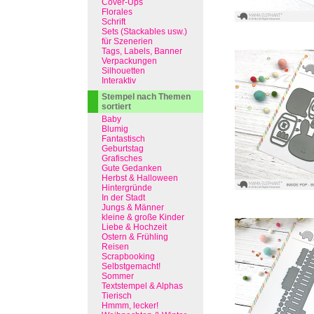
Cover-Ups
Florales
Schrift
Sets (Stackables usw.)
für Szenerien
Tags, Labels, Banner
Verpackungen
Silhouetten
Interaktiv
Stempel nach Themen
sortiert
Baby
Blumig
Fantastisch
Geburtstag
Grafisches
Gute Gedanken
Herbst & Halloween
Hintergründe
In der Stadt
Jungs & Männer
kleine & große Kinder
Liebe & Hochzeit
Ostern & Frühling
Reisen
Scrapbooking
Selbstgemacht!
Sommer
Textstempel & Alphas
Tierisch
Hmmm, lecker!