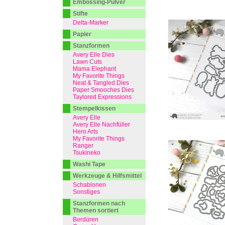
Embossing-Pulver
Stifte
Delta-Marker
Papier
Stanzformen
Avery Elle Dies
Lawn Cuts
Mama Elephant
My Favorite Things
Neat & Tangled Dies
Paper Smooches Dies
Taylored Expressions
Stempelkissen
Avery Elle
Avery Elle Nachfüller
Hero Arts
My Favorite Things
Ranger
Tsukineko
Washi Tape
Werkzeuge & Hilfsmittel
Schablonen
Sonstiges
Stanzformen nach
Themen sortiert
Bordüren