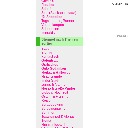
Cover-Ups
Vielen Da
Florales
Schrift
Sets (Stackables usw.)
für Szenerien
Tags, Labels, Banner
Verpackungen
Silhouetten
Interaktiv
based 
Stempel nach Themen
sortiert
Baby
Blumig
Fantastisch
Geburtstag
Grafisches
Gute Gedanken
Herbst & Halloween
Hintergründe
In der Stadt
Jungs & Männer
kleine & große Kinder
Liebe & Hochzeit
Ostern & Frühling
Reisen
Scrapbooking
Selbstgemacht!
Sommer
Textstempel & Alphas
Tierisch
Hmmm, lecker!