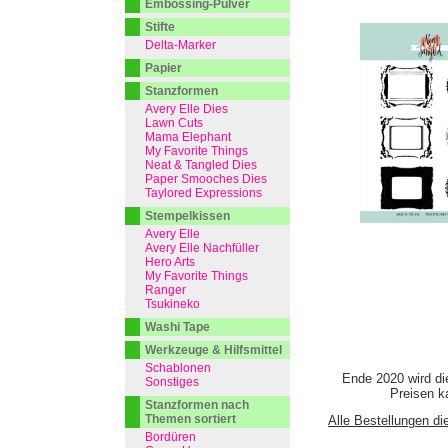
Embossing-Pulver
Stifte
Delta-Marker
Papier
Stanzformen
Avery Elle Dies
Lawn Cuts
Mama Elephant
My Favorite Things
Neat & Tangled Dies
Paper Smooches Dies
Taylored Expressions
Stempelkissen
Avery Elle
Avery Elle Nachfüller
Hero Arts
My Favorite Things
Ranger
Tsukineko
Washi Tape
Werkzeuge & Hilfsmittel
Schablonen
Ende 2020 wird di
Sonstiges
Preisen ka
Stanzformen nach
Themen sortiert
Alle Bestellungen di
Bordüren