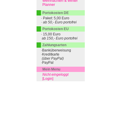
Weihnachten & Winter
Planner
Portokosten DE
· Paket: 5,00 Euro
· ab 50,- Euro portofrei
Portokosten EU
· 15,00 Euro
ab 150,- Euro portofrei
Zahlungsarten
·Banküberweisung
·Kreditkarte
(über PayPal)
·PayPal
Mein Menu
Nicht eingeloggt
[Login]