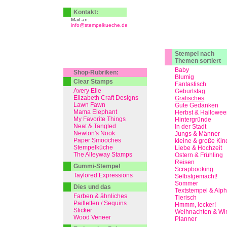
Kontakt:
Mail an:
info@stempelkueche.de
Stempel nach
Themen sortiert
Baby
Shop-Rubriken:
Blumig
Clear Stamps
Fantastisch
Avery Elle
Geburtstag
Elizabeth Craft Designs
Grafisches
Lawn Fawn
Gute Gedanken
Mama Elephant
Herbst & Hallowee
My Favorite Things
Hintergründe
Neat & Tangled
In der Stadt
Newton's Nook
Jungs & Männer
Paper Smooches
kleine & große Kin
Stempelküche
Liebe & Hochzeit
The Alleyway Stamps
Ostern & Frühling
Reisen
Gummi-Stempel
Scrapbooking
Taylored Expressions
Selbstgemacht!
Sommer
Dies und das
Textstempel & Alp
Farben & ähnliches
Tierisch
Pailletten / Sequins
Hmmm, lecker!
Sticker
Weihnachten & Win
Wood Veneer
Planner