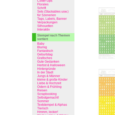
Cover-Ups
Florales
Schrift
Sets (Stackables usw.)
für Szenerien
Tags, Labels, Banner
Verpackungen
Silhouetten
Interaktiv
Stempel nach Themen
sortiert
Baby
Blumig
Fantastisch
Geburtstag
Grafisches
Gute Gedanken
Herbst & Halloween
Hintergründe
In der Stadt
Jungs & Männer
kleine & große Kinder
Liebe & Hochzeit
Ostern & Frühling
Reisen
Scrapbooking
Selbstgemacht!
Sommer
Textstempel & Alphas
Tierisch
Hmmm, lecker!