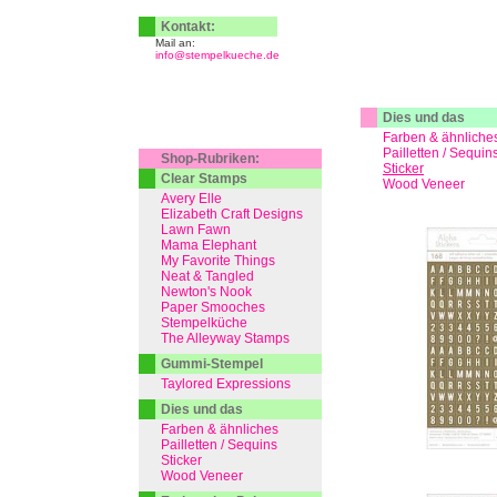
Kontakt:
Mail an:
info@stempelkueche.de
Dies und das
Farben & ähnliche
Pailletten / Sequin
Shop-Rubriken:
Sticker
Clear Stamps
Wood Veneer
Avery Elle
Elizabeth Craft Designs
Lawn Fawn
Mama Elephant
My Favorite Things
Neat & Tangled
Newton's Nook
Paper Smooches
Stempelküche
The Alleyway Stamps
Gummi-Stempel
Taylored Expressions
Dies und das
Farben & ähnliches
Pailletten / Sequins
Sticker
Wood Veneer