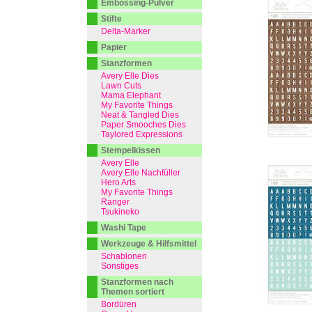
Embossing-Pulver
Stifte
Delta-Marker
Papier
Stanzformen
Avery Elle Dies
Lawn Cuts
Mama Elephant
My Favorite Things
Neat & Tangled Dies
Paper Smooches Dies
Taylored Expressions
Stempelkissen
Avery Elle
Avery Elle Nachfüller
Hero Arts
My Favorite Things
Ranger
Tsukineko
Washi Tape
Werkzeuge & Hilfsmittel
Schablonen
Sonstiges
Stanzformen nach
Themen sortiert
Bordüren