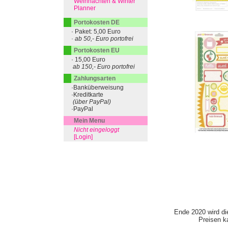
Weihnachten & Winter
Planner
Portokosten DE
· Paket: 5,00 Euro
· ab 50,- Euro portofrei
Portokosten EU
· 15,00 Euro
ab 150,- Euro portofrei
Zahlungsarten
·Banküberweisung
·Kreditkarte
(über PayPal)
·PayPal
Mein Menu
Nicht eingeloggt
[Login]
Ende 2020 wird di
Preisen ka