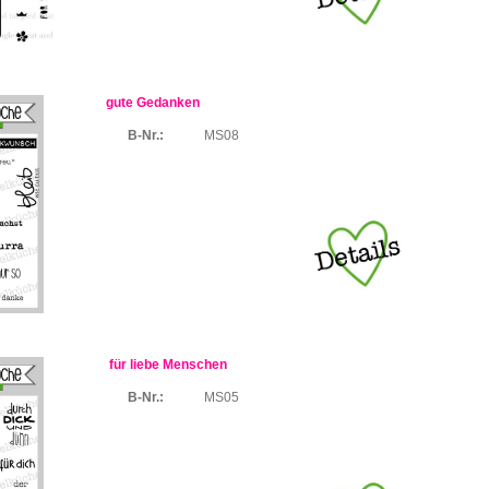
gute Gedanken
B-Nr.:
MS08
für liebe Menschen
B-Nr.:
MS05