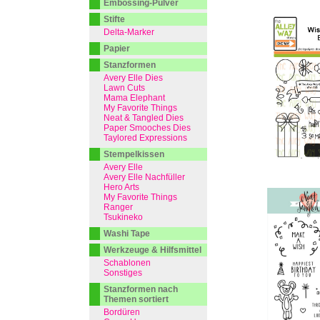
Embossing-Pulver
Stifte
Delta-Marker
Papier
Stanzformen
Avery Elle Dies
Lawn Cuts
Mama Elephant
My Favorite Things
Neat & Tangled Dies
Paper Smooches Dies
Taylored Expressions
Stempelkissen
Avery Elle
Avery Elle Nachfüller
Hero Arts
My Favorite Things
Ranger
Tsukineko
Washi Tape
Werkzeuge & Hilfsmittel
Schablonen
Sonstiges
Stanzformen nach
Themen sortiert
Bordüren