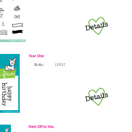
Year One
B-Nr.:
LF037
Hats Off to You