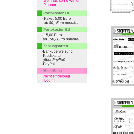
Weihnachten & Winter
Planner
Portokosten DE
· Paket: 5,00 Euro
· ab 50,- Euro portofrei
Portokosten EU
· 15,00 Euro
ab 150,- Euro portofrei
Zahlungsarten
·Banküberweisung
·Kreditkarte
(über PayPal)
·PayPal
Mein Menu
Nicht eingeloggt
[Login]