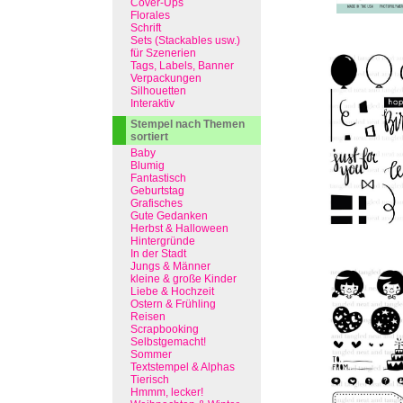
Cover-Ups
Florales
Schrift
Sets (Stackables usw.)
für Szenerien
Tags, Labels, Banner
Verpackungen
Silhouetten
Interaktiv
Stempel nach Themen
sortiert
Baby
Blumig
Fantastisch
Geburtstag
Grafisches
Gute Gedanken
Herbst & Halloween
Hintergründe
In der Stadt
Jungs & Männer
kleine & große Kinder
Liebe & Hochzeit
Ostern & Frühling
Reisen
Scrapbooking
Selbstgemacht!
Sommer
Textstempel & Alphas
Tierisch
Hmmm, lecker!