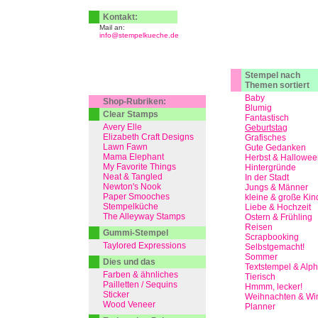
Kontakt:
Mail an:
info@stempelkueche.de
Stempel nach
Themen sortiert
Baby
Shop-Rubriken:
Blumig
Clear Stamps
Fantastisch
Avery Elle
Geburtstag
Elizabeth Craft Designs
Grafisches
Lawn Fawn
Gute Gedanken
Mama Elephant
Herbst & Hallowee
My Favorite Things
Hintergründe
Neat & Tangled
In der Stadt
Newton's Nook
Jungs & Männer
Paper Smooches
kleine & große Kin
Stempelküche
Liebe & Hochzeit
The Alleyway Stamps
Ostern & Frühling
Reisen
Gummi-Stempel
Scrapbooking
Taylored Expressions
Selbstgemacht!
Sommer
Dies und das
Textstempel & Alp
Farben & ähnliches
Tierisch
Pailletten / Sequins
Hmmm, lecker!
Sticker
Weihnachten & Win
Wood Veneer
Planner