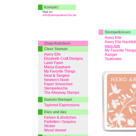
Kontakt:
Mail an:
info@stempelkueche.de
Stempelkissen
Avery Elle
Avery Elle Nachfül
Shop-Rubriken:
Hero Arts
Clear Stamps
My Favorite Things
Avery Elle
Ranger
Elizabeth Craft Designs
Tsukineko
Lawn Fawn
Mama Elephant
My Favorite Things
Neat & Tangled
Newton's Nook
Paper Smooches
Stempelküche
The Alleyway Stamps
Gummi-Stempel
Taylored Expressions
Dies und das
Farben & ähnliches
Pailletten / Sequins
Sticker
Wood Veneer