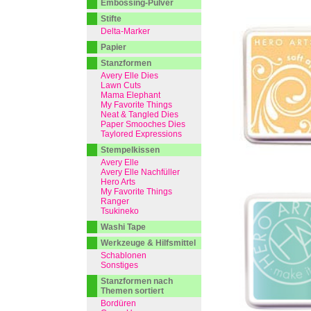
Embossing-Pulver
Stifte
Delta-Marker
Papier
Stanzformen
Avery Elle Dies
Lawn Cuts
Mama Elephant
My Favorite Things
Neat & Tangled Dies
Paper Smooches Dies
Taylored Expressions
Stempelkissen
Avery Elle
Avery Elle Nachfüller
Hero Arts
My Favorite Things
Ranger
Tsukineko
Washi Tape
Werkzeuge & Hilfsmittel
Schablonen
Sonstiges
Stanzformen nach
Themen sortiert
Bordüren