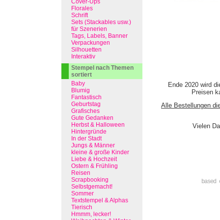
Cover-Ups
Florales
Schrift
Sets (Stackables usw.)
für Szenerien
Tags, Labels, Banner
Verpackungen
Silhouetten
Interaktiv
Stempel nach Themen
sortiert
Baby
Ende 2020 wird di
Blumig
Preisen ka
Fantastisch
Geburtstag
Alle Bestellungen di
Grafisches
Gute Gedanken
Herbst & Halloween
Vielen Da
Hintergründe
In der Stadt
Jungs & Männer
kleine & große Kinder
Liebe & Hochzeit
Ostern & Frühling
Reisen
Scrapbooking
based 
Selbstgemacht!
Sommer
Textstempel & Alphas
Tierisch
Hmmm, lecker!