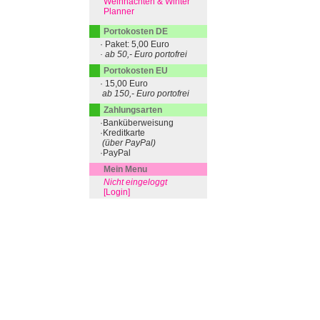
Weihnachten & Winter
Planner
Portokosten DE
· Paket: 5,00 Euro
· ab 50,- Euro portofrei
Portokosten EU
· 15,00 Euro
ab 150,- Euro portofrei
Zahlungsarten
·Banküberweisung
·Kreditkarte
(über PayPal)
·PayPal
Mein Menu
Nicht eingeloggt
[Login]