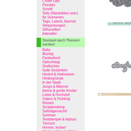
Cover-Ups
Florales
Schrift
Sets (Stackables usw.)
für Szenerien
Tags, Labels, Banner
Verpackungen
Silhouetten
Interaktiv
Stempel nach Themen
sortiert
Baby
Blumig
Fantastisch
Geburtstag
Grafisches
Gute Gedanken
Herbst & Halloween
Hintergründe
In der Stadt
Jungs & Männer
kleine & große Kinder
Liebe & Hochzeit
Ostern & Frühling
Reisen
Scrapbooking
Selbstgemacht!
Sommer
Textstempel & Alphas
Tierisch
Hmmm, lecker!