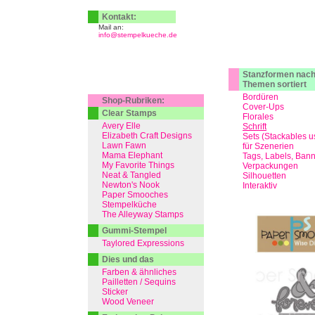
Kontakt:
Mail an:
info@stempelkueche.de
Stanzformen nac
Themen sortiert
Bordüren
Shop-Rubriken:
Cover-Ups
Clear Stamps
Florales
Avery Elle
Schrift
Elizabeth Craft Designs
Sets (Stackables u
Lawn Fawn
für Szenerien
Mama Elephant
Tags, Labels, Ban
My Favorite Things
Verpackungen
Neat & Tangled
Silhouetten
Newton's Nook
Interaktiv
Paper Smooches
Stempelküche
The Alleyway Stamps
Gummi-Stempel
Taylored Expressions
Dies und das
Farben & ähnliches
Pailletten / Sequins
Sticker
Wood Veneer