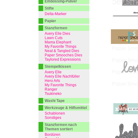
Embossing-Pulver
Stifte
Delta-Marker
Papier
Stanzformen
Avery Elle Dies
Lawn Cuts
Mama Elephant
My Favorite Things
Neat & Tangled Dies
Paper Smooches Dies
Taylored Expressions
Stempelkissen
Avery Elle
Avery Elle Nachfüller
Hero Arts
My Favorite Things
Ranger
Tsukineko
Washi Tape
Werkzeuge & Hilfsmittel
Schablonen
Sonstiges
Stanzformen nach
Themen sortiert
Bordüren