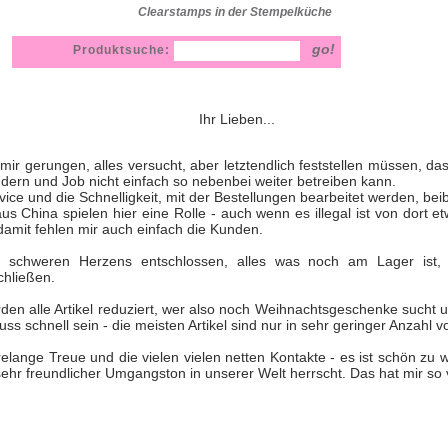
Clearstamps in der Stempelküche
Produktsuche:
Ihr Lieben...
mir gerungen, alles versucht, aber letztendlich feststellen müssen, d
ndern und Job nicht einfach so nebenbei weiter betreiben kann.
ice und die Schnelligkeit, mit der Bestellungen bearbeitet werden, be
aus China spielen hier eine Rolle - auch wenn es illegal ist von dort 
damit fehlen mir auch einfach die Kunden.
 schweren Herzens entschlossen, alles was noch am Lager ist,
chließen.
en alle Artikel reduziert, wer also noch Weihnachtsgeschenke sucht
 schnell sein - die meisten Artikel sind nur in sehr geringer Anzahl 
relange Treue und die vielen vielen netten Kontakte - es ist schön zu 
sehr freundlicher Umgangston in unserer Welt herrscht. Das hat mir so