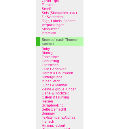
Cover-Ups
Florales
Schrift
Sets (Stackables usw.)
für Szenerien
Tags, Labels, Banner
Verpackungen
Silhouetten
Interaktiv
Stempel nach Themen
sortiert
Baby
Blumig
Fantastisch
Geburtstag
Grafisches
Gute Gedanken
Herbst & Halloween
Hintergründe
In der Stadt
Jungs & Männer
kleine & große Kinder
Liebe & Hochzeit
Ostern & Frühling
Reisen
Scrapbooking
Selbstgemacht!
Sommer
Textstempel & Alphas
Tierisch
Hmmm, lecker!