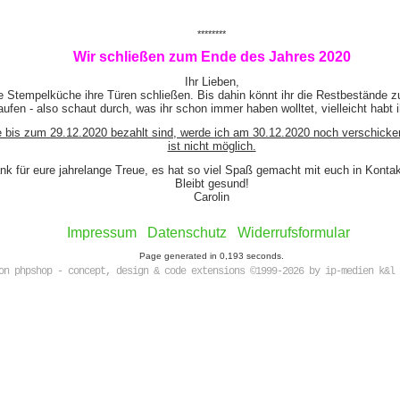
********
Wir schließen zum Ende des Jahres 2020
Ihr Lieben,
e Stempelküche ihre Türen schließen. Bis dahin könnt ihr die Restbestände z
ufen - also schaut durch, was ihr schon immer haben wolltet, vielleicht habt 
e bis zum 29.12.2020 bezahlt sind, werde ich am 30.12.2020 noch verschicke
ist nicht möglich.
nk für eure jahrelange Treue, es hat so viel Spaß gemacht mit euch in Kont
Bleibt gesund!
Carolin
Impressum
Datenschutz
Widerrufsformular
Page generated in 0,193 seconds.
on phpshop - concept, design & code extensions ©1999-2026 by ip-medien k&l 