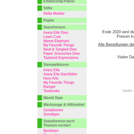
Embossing-Pulver
Stifte
Delta-Marker
Papier
Stanzformen
Ende 2020 wird di
Avery Elle Dies
Preisen ka
Lawn Cuts
Mama Elephant
Alle Bestellungen di
My Favorite Things
Neat & Tangled Dies
Paper Smooches Dies
Vielen Da
Taylored Expressions
Stempelkissen
Avery Elle
Avery Elle Nachfüller
Hero Arts
My Favorite Things
Ranger
Tsukineko
based 
Washi Tape
Werkzeuge & Hilfsmittel
Schablonen
Sonstiges
Stanzformen nach
Themen sortiert
Bordüren