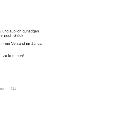
u unglaublich günstigen
ihr noch Glück.
n - ein Versand im Januar
akt zu kommen!
gbr - 711