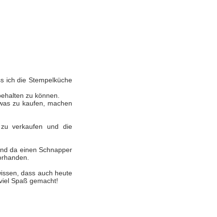
ass ich die Stempelküche
ibehalten zu können.
etwas zu kaufen, machen
 zu verkaufen und die
 und da einen Schnapper
vorhanden.
wissen, dass auch heute
viel Spaß
gemacht!