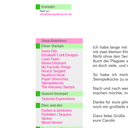
Kontakt:
Mail an:
info@stempelkueche.de
Shop-Rubriken:
Clear Stamps
Ich habe lange mit 
Avery Elle
mit zwei kleinen Ki
Elizabeth Craft Designs
Nicht ohne den Serv
Lawn Fawn
Auch die Plagiate 
Mama Elephant
es doch viele, und 
My Favorite Things
Neat & Tangled
So habe ich mich
Newton's Nook
Stempelküche zu s
Paper Smooches
Stempelküche
The Alleyway Stamps
Nach und nach werd
machen möchte, muss
Gummi-Stempel
Taylored Expressions
Danke für eure jah
Dies und das
noch ein großteils 
Farben & ähnliches
Pailletten / Sequins
Ganz liebe Grüße
Sticker
eure Carolin
Wood Veneer